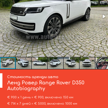
Стоимость аренды авто
Ленд Ровер
Range Rover D350
Autobiography
€ 900 х 1 день = € 900, включено 150 км
€ 714 х 7 дней = € 5000, включено 1000 км