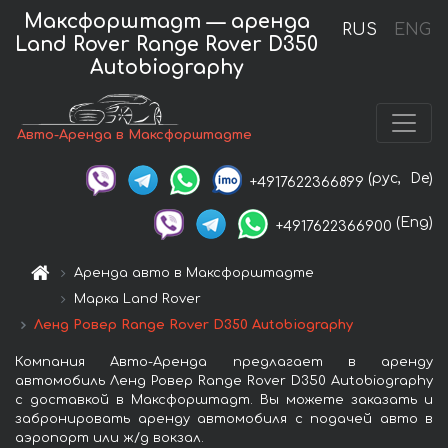
Максфорштадт — аренда
RUS
ENG
Land Rover Range Rover D350
Autobiography
Авто-Аренда в Максфорштадте
(рус,
De)
+4917622366899
(Eng)
+4917622366900
Аренда авто в Максфорштадте
Марка Land Rover
Ленд Ровер Range Rover D350 Autobiography
Компания Авто-Аренда предлагает в аренду
автомобиль Ленд Ровер Range Rover D350 Autobiography
с доставкой в Максфорштадт. Вы можете заказать и
забронировать аренду автомобиля с подачей авто в
аэропорт или ж/д вокзал.