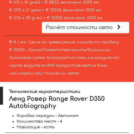
€ 631 х 14 дней = € 8833, включено 2000 км
€ 595 х 21 день = € 12500, включено 3000 км
€ 536 х 28 дней = € 15000, включено 3000 км
Расчёт стоимости авто
€ 4 / км – Цена за превышение лимита по пробегу
€ 10000 – Залог/Ответственность/Франшиза.
Залоговая сумма блокируется нами на кредитной
карте водителя ИЛИ предоставляется Вами
наличными при получении авто.
Технические характеристики
Ленд Ровер Range Rover D350
Autobiography
Коробка передач – Автомат
Количество мест – 4
Навигация – есть