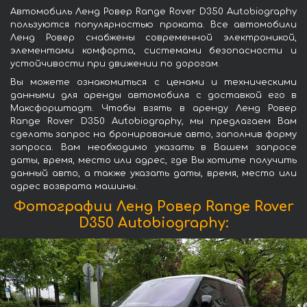
Автомобиль Ленд Ровер Range Rover D350 Autobiography
пользуются популярностью проката. Все автомобили
Ленд Ровер снабжены современной электроникой,
элементами комфорта, системами безопасности и
устойчивости при движении по дорогам.
Вы можете ознакомиться с ценами и техническими
данными для аренды автомобиля с доставкой его в
Максфорштадт. Чтобы взять в аренду Ленд Ровер
Range Rover D350 Autobiography, мы предлагаем Вам
сделать запрос на бронирование авто, заполнив форму
запроса. Вам необходимо указать в Вашем запросе
даты, время, место или адрес, где Вы хотите получить
данный авто, а также указать даты, время, место или
адрес возврата машины.
Фотографии Ленд Ровер Range Rover
D350 Autobiography: