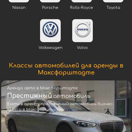
Nissan
Porsche
Rolls-Royce
Toyota
Volkswagen
Volvo
Классы автомобилей для аренды в
Максфорштадте
Аренда авто в Максфорштадте:
Престижный
автомобиль
Взять в аренду престижный автомобиль бизнес-
класса в Максфорштадте