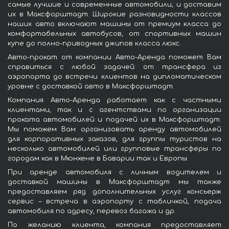
самые лучшие и современные автомобили, и доставим
их в Максфорштадт. Широкие разновидности классов
наших авто включают машины от премиум класса до
комфортабельных автобусов, от спортивных машин
купе до полно-приводных джипов класса люкс.
Авто-прокат от компании Авто-Аренда поможет Вам
справиться с любой задачей: от трансфера из
аэропорта до встречи клиентов на дипломатическом
уровне с доставкой авто в Максфорштадт.
Компания Авто-Аренда работает как с частными
клиентами, так и с агентствами по организации
проката автомобилей и подачей их в Максфорштадт.
Мы поможем Вам организовать аренду автомобилей
для корпоративных заказов, для группы туристов на
несколько автомобилей или групповые трансферы по
городам как в Мюнхене в Баварии так и Европы.
При аренде автомобиля с личным водителем и
доставкой машины в Максфорштадт мы также
предоставляем ряд дополнительных услуг консьерж
сервис – встреча в аэропорту с табличкой, подача
автомобиля по адресу, перевоз багажа и др.
По желанию клиента, компания предоставляет