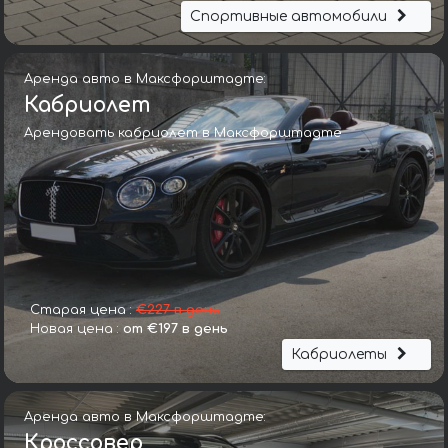
Спортивные автомобили
Аренда авто в Максфорштадте:
Кабриолет
Арендовать кабриолет в Максфорштадте
Старая цена :
€227 в день
Новая цена :
от €197 в день
Кабриолеты
Аренда авто в Максфорштадте:
Кроссовер