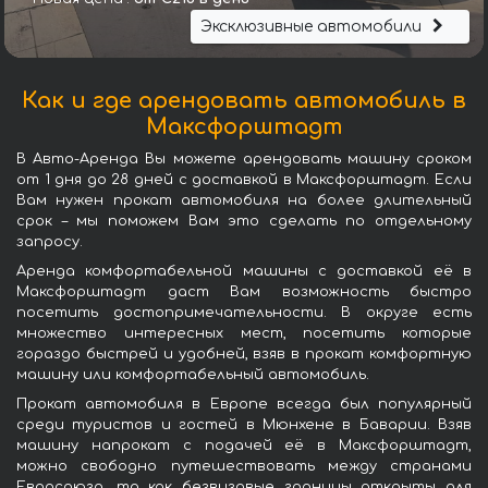
Эксклюзивные автомобили
Как и где арендовать автомобиль в
Максфорштадт
В Авто-Аренда Вы можете арендовать машину сроком
от 1 дня до 28 дней с доставкой в Максфорштадт. Если
Вам нужен прокат автомобиля на более длительный
срок – мы поможем Вам это сделать по отдельному
запросу.
Аренда комфортабельной машины с доставкой её в
Максфорштадт даст Вам возможность быстро
посетить достопримечательности. В округе есть
множество интересных мест, посетить которые
гораздо быстрей и удобней, взяв в прокат комфортную
машину или комфортабельный автомобиль.
Прокат автомобиля в Европе всегда был популярный
среди туристов и гостей в Мюнхене в Баварии. Взяв
машину напрокат с подачей её в Максфорштадт,
можно свободно путешествовать между странами
Евросоюза, та как безвизовые границы открыты для