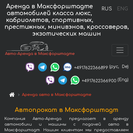
Аренда в Максфорштадте
RUS
ENG
автомобилей класса люкс,
кабриолетов, спортивных,
престижных, минивэнов, кроссоверов,
экзотических машин
Авто-Аренда в Максфорштадте
(рус,
De)
+4917622366899
(Eng)
+4917622366900
Аренда авто в Максфорштадте
Автопрокат в Максфорштадт
Компания Авто-Аренда предлагает в аренду
автомобили и машины с подачей авто в
Максфорштадт. Нашим клиентам мы предоставляем