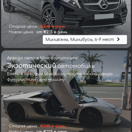
Старая цена :
€248 в день
Новая цена :
от €215 в день
Минивэны, Минибусы, 6-9 мест
Аренда авто в Максфорштадте:
Экзотический
автомобиль
Взять в аренду в Максфорштадте эксклюзивную
футуристическую машину
Старая цена :
€248 в день
Новая цена :
от €215 в день