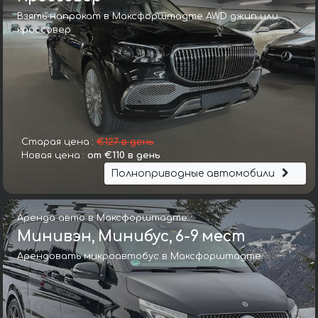
Взять напрокат в Максфорштадте AWD джип или
кроссовер
Старая цена :
€127 в день
Новая цена :
от €110 в день
Полноприводные автомобили
Аренда авто в Максфорштадте:
Минивэн, Минибус, 6-9 мест
Арендовать микроавтобус в Максфорштадте