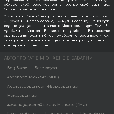
обладателей евро-паспорта, шенгенской визы или
биометрического паспорта.
У компании Авто-Аренда есть партнёрские программы
и услуги шофёр-сервис, лимузин-сервис, консьерж-
сервис для доставки авто в Максфорштадт. Если Вы
прибыли в Мюнхен Баварию по работе, Вы можете
арендовать элитный автомобиль с водителем для
поездок на переговоры, деловые встречи, посетить
конференции и выставки.
АВТОПРОКАТ В МЮНХЕНЕ В БАВАРИИ
Бад-Висзе
Богенхаузен
Аэропорт Мюнхена (MUC)
Людвигсфорштадт-Изарфорштадт
Максфорштадт
железнодорожный вокзал Мюнхена (ZMU)
Роттах-Эгерн
Шванталерхёэ
Штарнберг