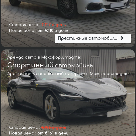
Старая цена :
€127 в день
Новая цена :
от €110 в день
Престижные автомобили
Аренда авто в Максфорштадте:
Спортивный
автомобиль
Арендовать спортивный суперкар в Максфорштадте
Старая цена :
€186 в день
Новая цена :
от €161 в день