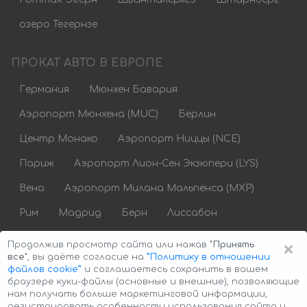
озеро Тегернзе
ПРОКАТ АВТО В ЕВРОПЕ
Германия
Мюнхен Бавария
Аэропорт Мюнхена (MUC)
Берлин
Центр Монако
Аэропорт Ниццы (NCE)
Париж
Аэропорт Лион-Сен Экзюпери (LYS)
Вена
Аэропорт Милана Мальпенса (MXP)
Рим
Мадрид
Берн
Лиссабон
Аренда авто недорого
×
Продолжив просмотр сайта или нажав
"Принять
все"
, вы даёте согласие на
”Политику в отношении
файлов cookie”
и соглашаетесь сохранить в вашем
браузере куки-файлы (основные и внешние), позволяющие
нам получать больше маркетинговой информации,
регистрировать особенности использования сайта и