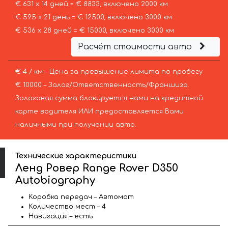
€ 631 х 14 дней = € 8833, включено 2000 км
€ 595 х 21 день = € 12500, включено 3000 км
€ 536 х 28 дней = € 15000, включено 3000 км
Расчёт стоимости авто
€ 4 / км – Цена за превышение лимита по пробегу
€ 10000 – Залог/Ответственность/Франшиза.
Залоговая сумма блокируется нами на кредитной
карте водителя ИЛИ предоставляется Вами
наличными при получении авто.
Технические характеристики
Ленд Ровер Range Rover D350
Autobiography
Коробка передач – Автомат
Количество мест – 4
Навигация – есть