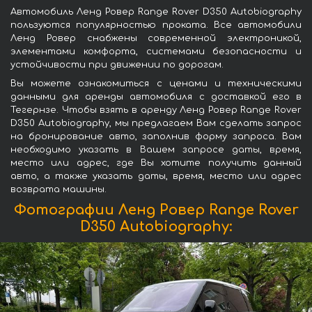
Автомобиль Ленд Ровер Range Rover D350 Autobiography
пользуются популярностью проката. Все автомобили
Ленд Ровер снабжены современной электроникой,
элементами комфорта, системами безопасности и
устойчивости при движении по дорогам.
Вы можете ознакомиться с ценами и техническими
данными для аренды автомобиля с доставкой его в
Тегернзе. Чтобы взять в аренду Ленд Ровер Range Rover
D350 Autobiography, мы предлагаем Вам сделать запрос
на бронирование авто, заполнив форму запроса. Вам
необходимо указать в Вашем запросе даты, время,
место или адрес, где Вы хотите получить данный
авто, а также указать даты, время, место или адрес
возврата машины.
Фотографии Ленд Ровер Range Rover
D350 Autobiography: