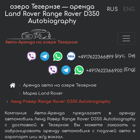
озеро Тегернзе — аренда
RUS
ENG
Land Rover Range Rover D350
Autobiography
Авто-Аренда на озере Тегернзе
(рус,
De)
+4917622366899
(Eng)
+4917622366900
Аренда авто на озере Тегернзе
Марка Land Rover
Ленд Ровер Range Rover D350 Autobiography
Компания Авто-Аренда предлагает в аренду
автомобиль Ленд Ровер Range Rover D350 Autobiography
с доставкой в Тегернзе. Вы можете заказать и
забронировать аренду автомобиля с подачей авто в
аэропорт или ж/д вокзал.