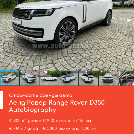
Стоимость аренды авто
Ленд Ровер
Range Rover D350
Autobiography
€ 900 х 1 день = € 900, включено 150 км
€ 714 х 7 дней = € 5000, включено 1000 км