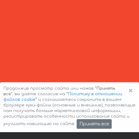
×
Продолжив просмотр сайта или нажав
"Принять
все"
, вы даёте согласие на
”Политику в отношении
файлов cookie”
и соглашаетесь сохранить в вашем
браузере куки-файлы (основные и внешние), позволяющие
нам получать больше маркетинговой информации,
регистрировать особенности использования сайта и
Авторские права © 2026 Авто-Аренда
Cookie Policy
Принять все
улучшать навигацию на сайте.