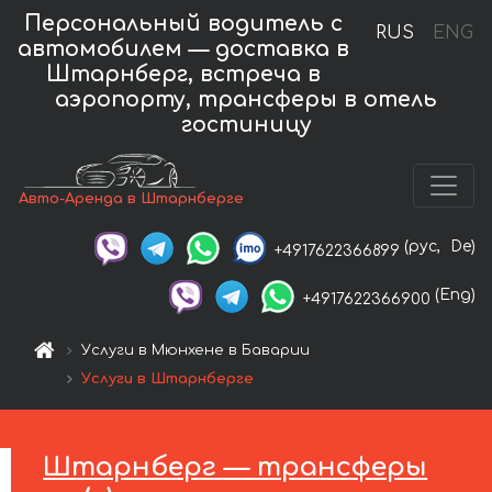
Персональный водитель с
RUS
ENG
автомобилем — доставка в
Штарнберг, встреча в
аэропорту, трансферы в отель
гостиницу
Авто-Аренда в Штарнберге
(рус,
De)
+4917622366899
(Eng)
+4917622366900
Услуги в Мюнхене в Баварии
Услуги в Штарнберге
Штарнберг — трансферы