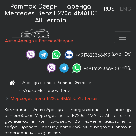
Роттах-Эгерн — аренда
RUS
ENG
Mercedes-Benz E220d 4MATIC
All-Terrain
Авто-Аренда в Роттах-Эгерне
(рус,
De)
+4917622366899
(Eng)
+4917622366900
Аренда авто в Роттах-Эгерне
Марка Mercedes-Benz
Мерседес-Бенц E220d 4MATIC All-Terrain
Компания Авто-Аренда предлагает в аренду
автомобиль Мерседес-Бенц E220d 4MATIC All-Terrain с
доставкой в Роттах-Эгерн. Вы можете заказать и
забронировать аренду автомобиля с подачей авто в
аэропорт или ж/д вокзал.