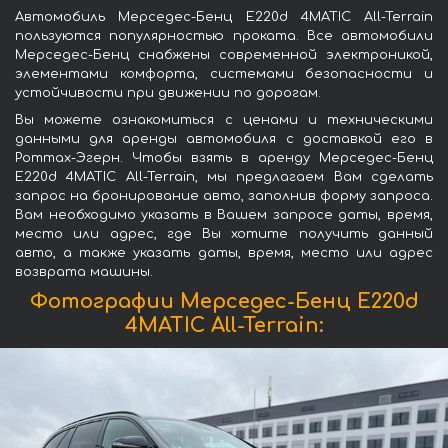
Автомобиль Мерседес-Бенц E220d 4MATIC All-Terrain
пользуются популярностью проката. Все автомобили
Мерседес-Бенц снабжены современной электроникой,
элементами комфорта, системами безопасности и
устойчивости при движении по дорогам.
Вы можете ознакомиться с ценами и техническими
данными для аренды автомобиля с доставкой его в
Роттах-Эгерн. Чтобы взять в аренду Мерседес-Бенц
E220d 4MATIC All-Terrain, мы предлагаем Вам сделать
запрос на бронирование авто, заполнив форму запроса.
Вам необходимо указать в Вашем запросе даты, время,
место или адрес, где Вы хотите получить данный
авто, а также указать даты, время, место или адрес
возврата машины.
Фотографии Мерседес-Бенц E220d
4MATIC All-Terrain: