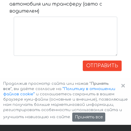
автомобиля или трансферу (авто с
водителем)
ОТПРАВИТЬ
×
Продолжив просмотр сайта или нажав
"Принять
все"
, вы даёте согласие на
”Политику в отношении
файлов cookie”
и соглашаетесь сохранить в вашем
браузере куки-файлы (основные и внешние), позволяющие
нам получать больше маркетинговой информации,
регистрировать особенности использования сайта и
Авторские права © 2026 Авто-Аренда
Cookie Policy
Принять все
улучшать навигацию на сайте.