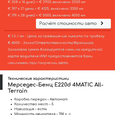
€ 208 х 14 дней = € 2900, включено 2500 км
€ 197 х 21 день = € 4125, включено 3300 км
€ 179 х 28 дней = € 5000, включено 4000 км
Расчёт стоимости авто
€ 1.5 / км – Цена за превышение лимита по пробегу
€ 4000 – Залог/Ответственность/Франшиза.
Залоговая сумма блокируется нами на кредитной
карте водителя ИЛИ предоставляется Вами
наличными при получении авто.
Технические характеристики
Мерседес-Бенц E220d 4MATIC All-
Terrain
Коробка передач – Автомат
Количество мест – 5
Навигация – есть
Мощность двигателя – 194 л. с.