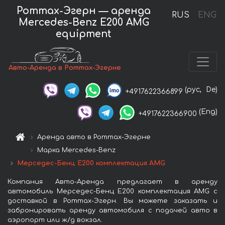
Роттах-Эгерн — аренда
RUS
ENG
Mercedes-Benz E200 AMG
equipment
Авто-Аренда в Роттах-Эгерне
(рус,
De)
+4917622366899
(Eng)
+4917622366900
Аренда авто в Роттах-Эгерне
Марка Mercedes-Benz
Мерседес-Бенц Е200 комплектация AMG
Компания Авто-Аренда предлагает в аренду
автомобиль Мерседес-Бенц Е200 комплектация AMG с
доставкой в Роттах-Эгерн. Вы можете заказать и
забронировать аренду автомобиля с подачей авто в
аэропорт или ж/д вокзал.