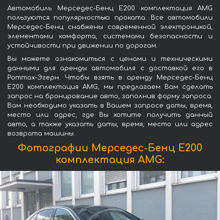
Автомобиль Мерседес-Бенц Е200 комплектация AMG
пользуются популярностью проката. Все автомобили
Мерседес-Бенц снабжены современной электроникой,
элементами комфорта, системами безопасности и
устойчивости при движении по дорогам.
Вы можете ознакомиться с ценами и техническими
данными для аренды автомобиля с доставкой его в
Роттах-Эгерн. Чтобы взять в аренду Мерседес-Бенц
Е200 комплектация AMG, мы предлагаем Вам сделать
запрос на бронирование авто, заполнив форму запроса.
Вам необходимо указать в Вашем запросе даты, время,
место или адрес, где Вы хотите получить данный
авто, а также указать даты, время, место или адрес
возврата машины.
Фотографии Мерседес-Бенц Е200
комплектация AMG: