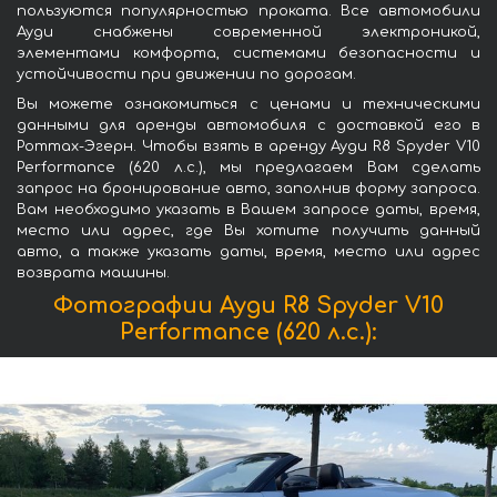
пользуются популярностью проката. Все автомобили
Ауди снабжены современной электроникой,
элементами комфорта, системами безопасности и
устойчивости при движении по дорогам.
Вы можете ознакомиться с ценами и техническими
данными для аренды автомобиля с доставкой его в
Роттах-Эгерн. Чтобы взять в аренду Ауди R8 Spyder V10
Performance (620 л.с.), мы предлагаем Вам сделать
запрос на бронирование авто, заполнив форму запроса.
Вам необходимо указать в Вашем запросе даты, время,
место или адрес, где Вы хотите получить данный
авто, а также указать даты, время, место или адрес
возврата машины.
Фотографии Ауди R8 Spyder V10
Performance (620 л.с.):