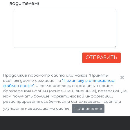
водителем)
ОТПРАВИТЬ
×
Продолжив просмотр сайта или нажав
"Принять
все"
, вы даёте согласие на
”Политику в отношении
файлов cookie”
и соглашаетесь сохранить в вашем
браузере куки-файлы (основные и внешние), позволяющие
нам получать больше маркетинговой информации,
регистрировать особенности использования сайта и
Авторские права © 2026 Авто-Аренда
Cookie Policy
Принять все
улучшать навигацию на сайте.
Политика конфиденциальности