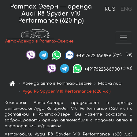
Роттах-Эгерн — аренда
RUS
ENG
Audi R8 Spyder V10
Performance (620 hp)
Авто-Аренда в Роттах-Эгерне
(рус,
De)
+4917622366899
(Eng)
+4917622366900
Аренда авто в Роттах-Эгерне
Марка Audi
Ауди R8 Spyder V10 Performance (620 л.с.)
Компания Авто-Аренда предлагает в аренду
автомобиль Ауди R8 Spyder V10 Performance (620 л.с.) с
доставкой в Роттах-Эгерн. Вы можете заказать и
забронировать аренду автомобиля с подачей авто в
аэропорт или ж/д вокзал.
Автомобиль Ауди R8 Spyder V10 Performance (620 л.с.)