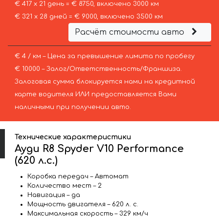
€ 417 х 21 день = € 8750, включено 3000 км
€ 321 х 28 дней = € 9000, включено 3500 км
Расчёт стоимости авто
€ 4 / км – Цена за превышение лимита по пробегу
€ 10000 – Залог/Ответственность/Франшиза.
Залоговая сумма блокируется нами на кредитной
карте водителя ИЛИ предоставляется Вами
наличными при получении авто.
Технические характеристики
Ауди R8 Spyder V10 Performance
(620 л.с.)
Коробка передач – Автомат
Количество мест – 2
Навигация – да
Мощность двигателя – 620 л. с.
Максимальная скорость – 329 км/ч