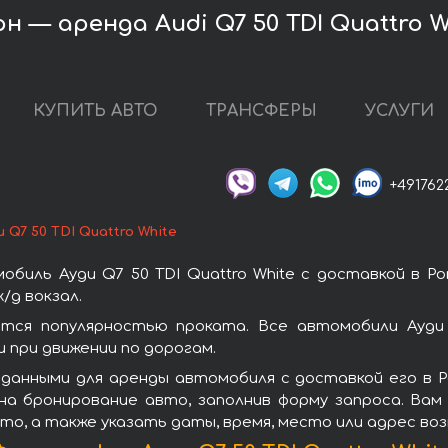
 — аренда Audi Q7 50 TDI Quattro W
КУПИТЬ АВТО
ТРАНСФЕРЫ
УСЛУГИ
+491762
и Q7 50 TDI Quattro White
биль Ауди Q7 50 TDI Quattro White с доставкой в 
/д вокзал.
уются популярностью проката. Все автомобили Ауди
при движении по дорогам.
данными для аренды автомобиля с доставкой его в Р
 на бронирование авто, заполнив форму запроса. Вам
то, а также указать даты, время, место или адрес во