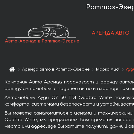
Роттах-Эгерн
АРЕНДА АВТО
Авто-Аренда в Роттах-Эгерне
Аренда авто в Роттах-Эгерне
Марка Audi
Ауд
Компания Авто-Аренда предлагает в аренду автомо
аренду автомобиля с подачей авто в аэропорт или ж
Автомобиль Ауди Q7 50 TDI Quattro White польз
комфорта, системами безопасности и устойчивости 
Вы можете ознакомиться с ценами и техническими 
Quattro White, мы предлагаем Вам сделать запрос
место или адрес, где Вы хотите получить данный ав