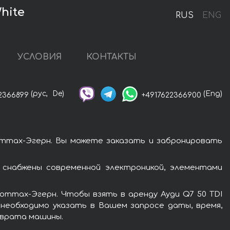
hite
RUS
ENG
УСЛОВИЯ
КОНТАКТЫ
(рус,
De)
(Eng)
2366899
+4917622366900
Роттах-Эгерн. Вы можете заказать и забронировать
 снабжены современной электроникой, элементами
оттах-Эгерн. Чтобы взять в аренду Ауди Q7 50 TDI
 необходимо указать в Вашем запросе даты, время,
зврата машины.