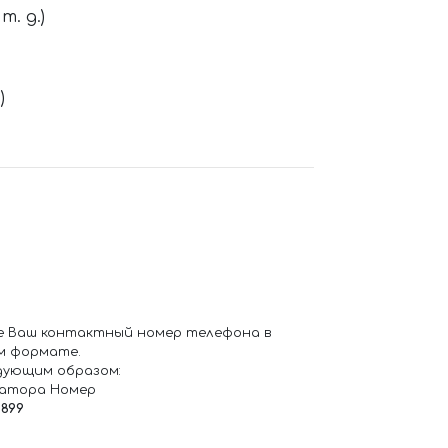
. д.)
)
е Ваш контактный номер телефона в
м формате.
дующим образом:
ратора Номер
6899