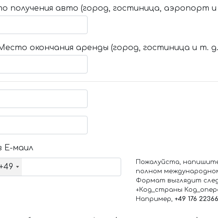
о получения авто (город, гостиница, аэропорт и т
Место окончания аренды (город, гостиница и т. д.
 Е-маил
Пожалуйста, напишит
+49
полном международно
Формат выглядит сле
+Код_страны Код_опе
Например,
+49 176 2236