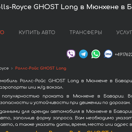
lls-Royce GHOST Long в Мюнхене в 
ТО
КУПИТЬ АВТО
ТРАНСФЕРЫ
УСЛУ
+491762
Royce
Роллс-Ройс GHOST Long
мобиль Роллс-Ройс GHOST Long в Мюнхене в Бавари
аэропорты или ж/д вокзал.
 популярностью проката в Мюнхене в Баварии. Вс
зопасности и устойчивости при движении по дорогам.
данными для аренды автомобиля в Мюнхене в Баварии
вто, заполнив форму запроса. Вам необходимо указат
авто, а также указать даты, время, место или адрес