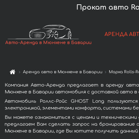
Прокат авто Ro
АРЕНДА АВ
Авто-Аренда в Мюнхене в Баварии
Аренда авто в Мюнхене в Баварии
Марка Rolls-
Компания Авто-Аренда предлагает в аренду авто
Мюнхене в Баварии автомобиля с доставкой авто в 
Автомобиль Роллс-Ройс GHOST Long пользуются
электроникой, элементами комфорта, системами бе
Вы можете ознакомиться с ценами и техническими 
предлагаем Вам сделать запрос на бронирование а
Мюнхене в Баварии, где Вы хотите получить данный 