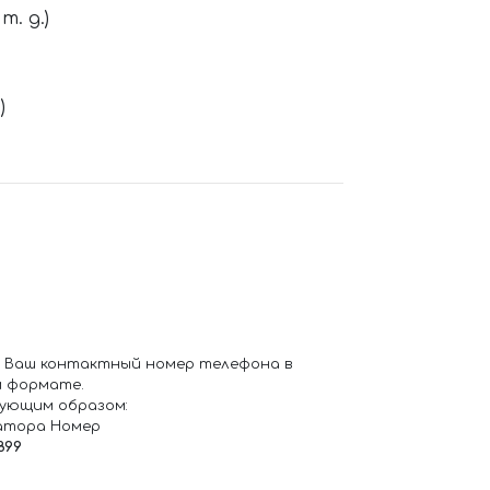
. д.)
)
 Ваш контактный номер телефона в
 формате.
ующим образом:
атора Номер
899