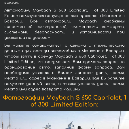
вокзал.
Автомобиль Maybach S 650 Cabriolet, 1 of 300 Limited
Edition пользуются популярностью проката в Мюнхене в
Баварии. Все автомобили Maybach снабжены
современной электроникой, элементами комфорта,
системами безопасности и устойчивости при
движении по дорогам.
Вы можете ознакомиться с ценами и техническими
данными для аренды автомобиля в Мюнхене в Баварии.
Чтобы взять в аренду Maybach S 650 Cabriolet, 1 of 300
Limited Edition, мы предлагаем Вам сделать запрос на
бронирование авто, заполнив форму запроса. Вам
необходимо указать в Вашем запросе даты, время,
место или адрес в Мюнхене в Баварии, где Вы хотите
получить данный авто, а также указать даты, время,
место или адрес возврата машины.
Фотографии Maybach S 650 Cabriolet, 1
of 300 Limited Edition: