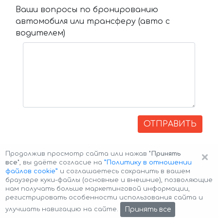
Ваши вопросы по бронированию
автомобиля или трансферу (авто с
водителем)
ОТПРАВИТЬ
×
Продолжив просмотр сайта или нажав
"Принять
все"
, вы даёте согласие на
”Политику в отношении
файлов cookie”
и соглашаетесь сохранить в вашем
браузере куки-файлы (основные и внешние), позволяющие
нам получать больше маркетинговой информации,
регистрировать особенности использования сайта и
Авторские права © 2026 Авто-Аренда
Cookie Policy
Принять все
улучшать навигацию на сайте.