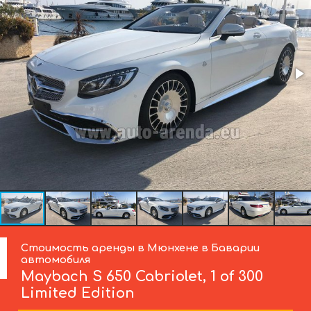
Стоимость аренды в Мюнхене в Баварии
автомобиля
Maybach
S 650 Cabriolet, 1 of 300
Limited Edition