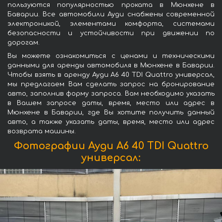
пользуются популярностью проката в Мюнхене в
Баварии. Все автомобили Ауди снабжены современной
электроникой, элементами комфорта, системами
безопасности и устойчивости при движении по
дорогам.
Вы можете ознакомиться с ценами и техническими
данными для аренды автомобиля в Мюнхене в Баварии.
Чтобы взять в аренду Ауди A6 40 TDI Quattro универсал,
мы предлагаем Вам сделать запрос на бронирование
авто, заполнив форму запроса. Вам необходимо указать
в Вашем запросе даты, время, место или адрес в
Мюнхене в Баварии, где Вы хотите получить данный
авто, а также указать даты, время, место или адрес
возврата машины.
Фотографии Ауди A6 40 TDI Quattro
универсал: