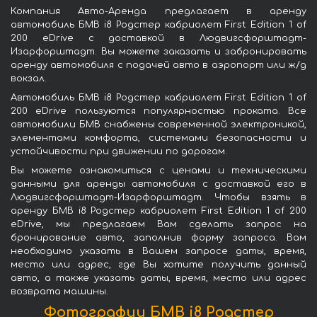
Компания Авто-Аренда предлагает в аренду
автомобиль БМВ i8 Родстер кабриолет First Edition 1 of
200 eDrive с доставкой в Людвигсфорштадт-
Изарфорштадт. Вы можете заказать и забронировать
аренду автомобиля с подачей авто в аэропорт или ж/д
вокзал.
Автомобиль БМВ i8 Родстер кабриолет First Edition 1 of
200 eDrive пользуются популярностью проката. Все
автомобили БМВ снабжены современной электроникой,
элементами комфорта, системами безопасности и
устойчивости при движении по дорогам.
Вы можете ознакомиться с ценами и техническими
данными для аренды автомобиля с доставкой его в
Людвигсфорштадт-Изарфорштадт. Чтобы взять в
аренду БМВ i8 Родстер кабриолет First Edition 1 of 200
eDrive, мы предлагаем Вам сделать запрос на
бронирование авто, заполнив форму запроса. Вам
необходимо указать в Вашем запросе даты, время,
место или адрес, где Вы хотите получить данный
авто, а также указать даты, время, место или адрес
возврата машины.
Фотографии БМВ i8 Родстер