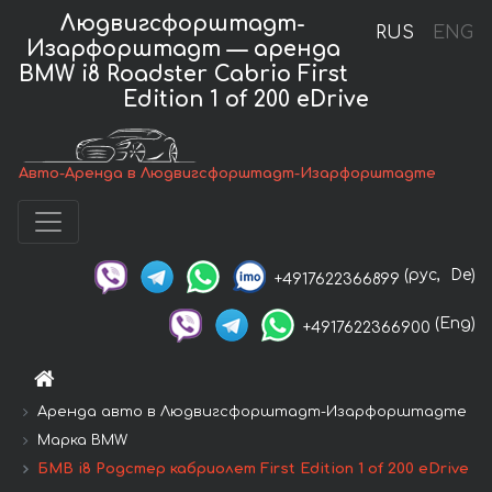
Людвигсфорштадт-
RUS
ENG
Изарфорштадт — аренда
BMW i8 Roadster Cabrio First
Edition 1 of 200 eDrive
Авто-Аренда в Людвигсфорштадт-Изарфорштадте
(рус,
De)
+4917622366899
(Eng)
+4917622366900
Аренда авто в Людвигсфорштадт-Изарфорштадте
Марка BMW
БМВ i8 Родстер кабриолет First Edition 1 of 200 eDrive