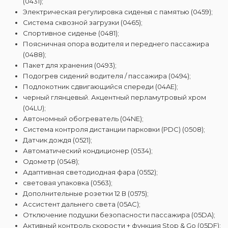
(0431);
Электрическая регулировка сиденья с памятью (0459);
Система сквозной загрузки (0465);
Спортивное сиденье (0481);
Поясничная опора водителя и переднего пассажира
(0488);
Пакет для хранения (0493);
Подогрев сидений водителя / пассажира (0494);
Подлокотник сдвигающийся спереди (04AE);
черный глянцевый. Акцентный перламутровый хром
(04LU);
Автономный обогреватель (04NE);
Система контроля дистанции парковки (PDC) (0508);
Датчик дождя (0521);
Автоматический кондиционер (0534);
Одометр (0548);
Адаптивная светодиодная фара (0552);
световая упаковка (0563);
Дополнительные розетки 12 В (0575);
Ассистент дальнего света (05AC);
Отключение подушки безопасности пассажира (05DA);
Активный контроль скорости + функция Stop & Go (05DF);