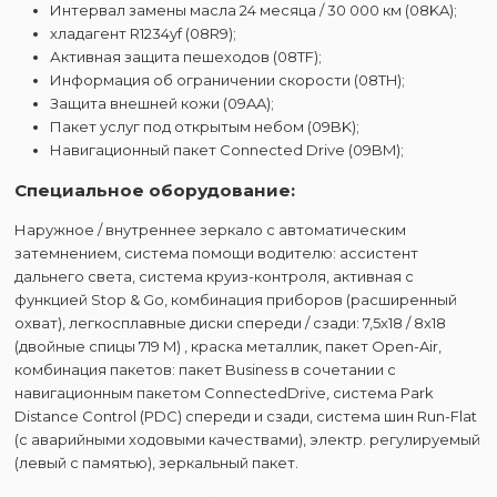
Интервал замены масла 24 месяца / 30 000 км (08KA);
хладагент R1234yf (08R9);
Активная защита пешеходов (08TF);
Информация об ограничении скорости (08TH);
Защита внешней кожи (09AA);
Пакет услуг под открытым небом (09BK);
Навигационный пакет Connected Drive (09BM);
Специальное оборудование:
Наружное / внутреннее зеркало с автоматическим
затемнением, система помощи водителю: ассистент
дальнего света, система круиз-контроля, активная с
функцией Stop & Go, комбинация приборов (расширенный
охват), легкосплавные диски спереди / сзади: 7,5x18 / 8x18
(двойные спицы 719 M) , краска металлик, пакет Open-Air,
комбинация пакетов: пакет Business в сочетании с
навигационным пакетом ConnectedDrive, система Park
Distance Control (PDC) спереди и сзади, система шин Run-Flat
(с аварийными ходовыми качествами), электр. регулируемый
(левый с памятью), зеркальный пакет.