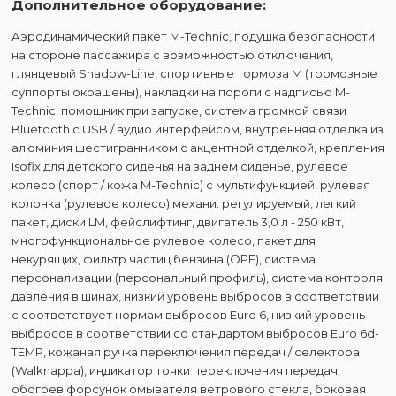
Дополнительное оборудование:
Аэродинамический пакет M-Technic, подушка безопасности
на стороне пассажира с возможностью отключения,
глянцевый Shadow-Line, спортивные тормоза M (тормозные
суппорты окрашены), накладки на пороги с надписью M-
Technic, помощник при запуске, система громкой связи
Bluetooth с USB / аудио интерфейсом, внутренняя отделка из
алюминия шестигранником с акцентной отделкой, крепления
Isofix для детского сиденья на заднем сиденье, рулевое
колесо (спорт / кожа M-Technic) с мультифункцией, рулевая
колонка (рулевое колесо) механи. регулируемый, легкий
пакет, диски LM, фейслифтинг, двигатель 3,0 л - 250 кВт,
многофункциональное рулевое колесо, пакет для
некурящих, фильтр частиц бензина (OPF), система
персонализации (персональный профиль), система контроля
давления в шинах, низкий уровень выбросов в соответствии
с соответствует нормам выбросов Euro 6, низкий уровень
выбросов в соответствии со стандартом выбросов Euro 6d-
TEMP, кожаная ручка переключения передач / селектора
(Walknappa), индикатор точки переключения передач,
обогрев форсунок омывателя ветрового стекла, боковая