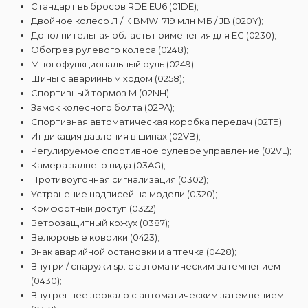
Стандарт выбросов RDE EU6 (01DE);
Двойное колесо Л / К BMW. 719 млн МБ / JB (020Y);
Дополнительная область применения для ЕС (0230);
Обогрев рулевого колеса (0248);
Многофункциональный руль (0249);
Шины с аварийным ходом (0258);
Спортивный тормоз M (02NH);
Замок колесного болта (02PA);
Спортивная автоматическая коробка передач (02ТБ);
Индикация давления в шинах (02VB);
Регулируемое спортивное рулевое управление (02VL);
Камера заднего вида (03AG);
Противоугонная сигнализация (0302);
Устранение надписей на модели (0320);
Комфортный доступ (0322);
Ветрозащитный кожух (0387);
Велюровые коврики (0423);
Знак аварийной остановки и аптечка (0428);
Внутри / снаружи sp. с автоматическим затемнением
(0430);
Внутреннее зеркало с автоматическим затемнением