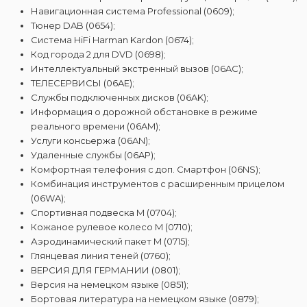
Навигационная система Professional (0609);
Тюнер DAB (0654);
Система HiFi Harman Kardon (0674);
Код города 2 для DVD (0698);
Интеллектуальный экстренный вызов (06AC);
ТЕЛЕСЕРВИСЫ (06AE);
Службы подключенных дисков (06AK);
Информация о дорожной обстановке в режиме
реального времени (06AM);
Услуги консьержа (06AN);
Удаленные службы (06AP);
Комфортная телефония с доп. Смартфон (06NS);
Комбинация инструментов с расширенным прицелом
(06WA);
Спортивная подвеска M (0704);
Кожаное рулевое колесо M (0710);
Аэродинамический пакет M (0715);
Глянцевая линия теней (0760);
ВЕРСИЯ ДЛЯ ГЕРМАНИИ (0801);
Версия на немецком языке (0851);
Бортовая литература на немецком языке (0879);