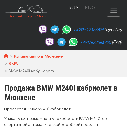
RUS
ENG
Авто-Аренда в Мюнхене
(рус, De)
+4917622366899
(Eng)
+4917622366900
Купить авто в Мюнхене
BMW
BMW M240i кабриолет
Продажа BMW M240i кабриолет в
Мюнхене
Продаётся BMW M240i кабриолет.
Уникальная возможность приобрести BMW M240i со
спортивной автоматической коробкой передач,