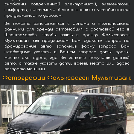
снабжены современной электроникой, элементами
комфорта, системами безопасности и устойчивости
при движении по дорогам.
Вы можете ознакомиться с ценами и техническими
данными для аренды автомобиля с доставкой его в
Шванталерхёэ. Чтобы взять в аренду Фольксваген
Мультиван, мы предлагаем Вам сделать запрос на
бронирование авто, заполнив форму запроса. Вам
необходимо указать в Вашем запросе даты, время,
место или адрес, где Вы хотите получить данный
авто, а также указать даты, время, место или адрес
возврата машины.
Фотографии Фольксваген Мультиван: