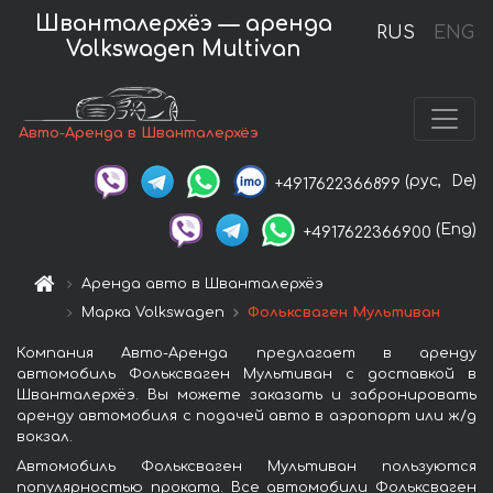
Шванталерхёэ — аренда
RUS
ENG
Volkswagen Multivan
Авто-Аренда в Шванталерхёэ
(рус,
De)
+4917622366899
(Eng)
+4917622366900
Аренда авто в Шванталерхёэ
Марка Volkswagen
Фольксваген Мультиван
Компания Авто-Аренда предлагает в аренду
автомобиль Фольксваген Мультиван с доставкой в
Шванталерхёэ. Вы можете заказать и забронировать
аренду автомобиля с подачей авто в аэропорт или ж/д
вокзал.
Автомобиль Фольксваген Мультиван пользуются
популярностью проката. Все автомобили Фольксваген