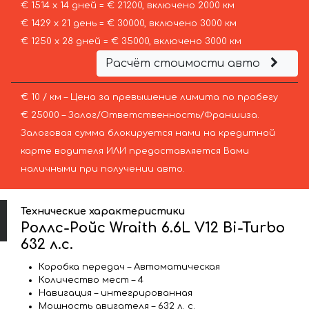
€ 1514 х 14 дней = € 21200, включено 2000 км
€ 1429 х 21 день = € 30000, включено 3000 км
€ 1250 х 28 дней = € 35000, включено 3000 км
Расчёт стоимости авто
€ 10 / км – Цена за превышение лимита по пробегу
€ 25000 – Залог/Ответственность/Франшиза.
Залоговая сумма блокируется нами на кредитной
карте водителя ИЛИ предоставляется Вами
наличными при получении авто.
Технические характеристики
Роллс-Ройс Wraith 6.6L V12 Bi-Turbo
632 л.с.
Коробка передач – Автоматическая
Количество мест – 4
Навигация – интегрированная
Мощность двигателя – 632 л. с.