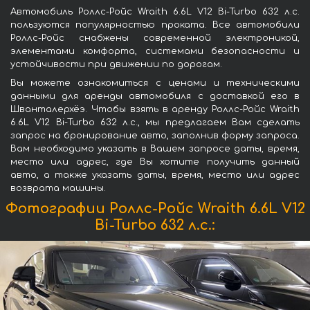
Автомобиль Роллс-Ройс Wraith 6.6L V12 Bi-Turbo 632 л.с.
пользуются популярностью проката. Все автомобили
Роллс-Ройс снабжены современной электроникой,
элементами комфорта, системами безопасности и
устойчивости при движении по дорогам.
Вы можете ознакомиться с ценами и техническими
данными для аренды автомобиля с доставкой его в
Шванталерхёэ. Чтобы взять в аренду Роллс-Ройс Wraith
6.6L V12 Bi-Turbo 632 л.с., мы предлагаем Вам сделать
запрос на бронирование авто, заполнив форму запроса.
Вам необходимо указать в Вашем запросе даты, время,
место или адрес, где Вы хотите получить данный
авто, а также указать даты, время, место или адрес
возврата машины.
Фотографии Роллс-Ройс Wraith 6.6L V12
Bi-Turbo 632 л.с.: