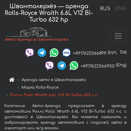
Шванталерхёэ — аренда
RUS
ENG
Rolls-Royce Wraith 6.6L V12 Bi-
Turbo 632 hp
Авто-Аренда в Шванталерхёэ
(рус,
De)
+4917622366899
(Eng)
+4917622366900
Аренда авто в Шванталерхёэ
Марка Rolls-Royce
Роллс-Ройс Wraith 6.6L V12 Bi-Turbo 632 л.с.
Компания Авто-Аренда предлагает в аренду
автомобиль Роллс-Ройс Wraith 6.6L V12 Bi-Turbo 632 л.с. с
доставкой в Шванталерхёэ. Вы можете заказать и
забронировать аренду автомобиля с подачей авто в
аэропорт или ж/д вокзал.