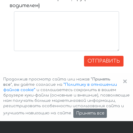
водителем)
ОТПРАВИТЬ
×
Продолжив просмотр сайта или нажав
"Принять
все"
, вы даёте согласие на
”Политику в отношении
файлов cookie”
и соглашаетесь сохранить в вашем
браузере куки-файлы (основные и внешние), позволяющие
нам получать больше маркетинговой информации,
регистрировать особенности использования сайта и
Авторские права © 2026 Авто-Аренда
Cookie Policy
Принять все
улучшать навигацию на сайте.
Политика конфиденциальности