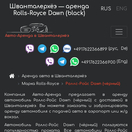
Шванталерхёэ — аренда
RUS
ENG
Rolls-Royce Dawn (black)
Авто-Аренда в Шванталерхёэ
(рус,
De)
+4917622366899
(Eng)
+4917622366900
Аренда авто в Шванталерхёэ
Марка Rolls-Royce
Роллс-Ройс Dawn (чёрный)
Компания Авто-Аренда предлагает в аренду
автомобиль Роллс-Ройс Dawn (чёрный) с доставкой в
Шванталерхёэ. Вы можете заказать и забронировать
аренду автомобиля с подачей авто в аэропорт или ж/д
вокзал.
Автомобиль Роллс-Ройс Dawn (чёрный) пользуются
популярностью проката. Все автомобили Роллс-Ройс