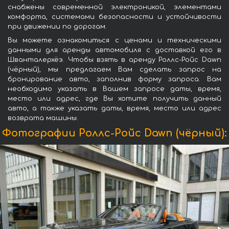
снабжены современной электроникой, элементами
комфорта, системами безопасности и устойчивости
при движении по дорогам.
Вы можете ознакомиться с ценами и техническими
данными для аренды автомобиля с доставкой его в
Шванталерхёэ. Чтобы взять в аренду Роллс-Ройс Dawn
(чёрный), мы предлагаем Вам сделать запрос на
бронирование авто, заполнив форму запроса. Вам
необходимо указать в Вашем запросе даты, время,
место или адрес, где Вы хотите получить данный
авто, а также указать даты, время, место или адрес
возврата машины.
Фотографии Роллс-Ройс Dawn (чёрный):