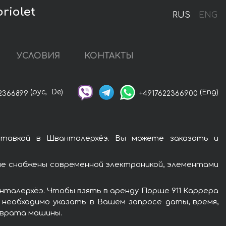
riolet
RUS
ENG
УСЛОВИЯ
КОНТАКТЫ
(рус,
De)
(Eng)
2366899
+4917622366900
ставкой в Шванталерхёэ. Вы можете заказать и
е снабжены современной электроникой, элементами
нталерхёэ. Чтобы взять в аренду Порше 911 Каррера
 необходимо указать в Вашем запросе даты, время,
зврата машины.