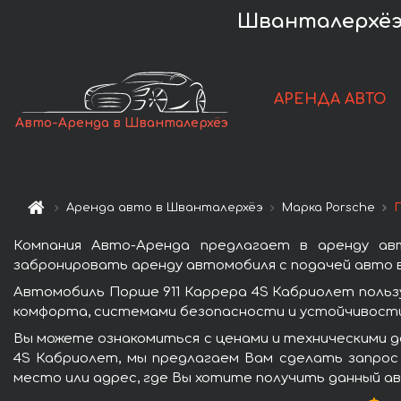
Шванталерхёэ —
АРЕНДА АВТО
Авто-Аренда в Шванталерхёэ
Аренда авто в Шванталерхёэ
Марка Porsche
Компания Авто-Аренда предлагает в аренду ав
забронировать аренду автомобиля с подачей авто в
Автомобиль Порше 911 Каррера 4S Кабриолет поль
комфорта, системами безопасности и устойчивости 
Вы можете ознакомиться с ценами и техническими д
4S Кабриолет, мы предлагаем Вам сделать запрос 
место или адрес, где Вы хотите получить данный ав