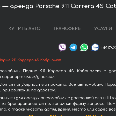
 аренда Porsche 911 Carrera 4S Cab
КУПИТЬ АВТО
ТРАНСФЕРЫ
УСЛУГИ
+491762
Порше 911 Каррера 4S Кабриолет
томобиль Порше 911 Каррера 4S Кабриолет с до
 аэропорт или ж/д вокзал.
зуются популярностью проката. Все автомобили Порш
при движении по дорогам.
анными для аренды автомобиля с доставкой его в Шва
на бронирование авто, заполнив форму запроса. Вам
то, а также указать даты, время, место или адрес во