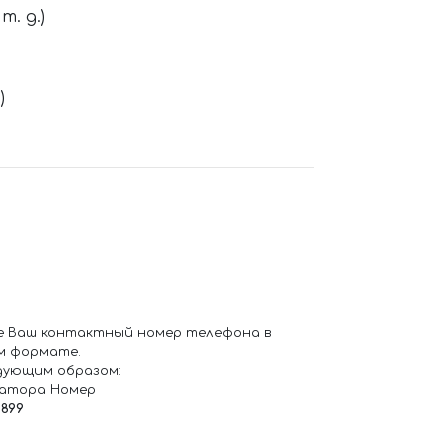
. д.)
)
е Ваш контактный номер телефона в
м формате.
дующим образом:
ратора Номер
6899