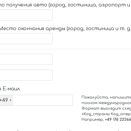
о получения авто (город, гостиница, аэропорт и т
Место окончания аренды (город, гостиница и т. д.
 Е-маил
Пожалуйста, напишит
+49
полном международно
Формат выглядит сле
+Код_страны Код_опе
Например,
+49 176 2236