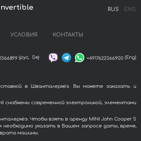
vertible
RUS
ENG
УСЛОВИЯ
КОНТАКТЫ
(рус,
De)
(Eng)
2366899
+4917622366900
оставкой в Шванталерхёэ. Вы можете заказать и
NI снабжены современной электроникой, элементами
талерхёэ. Чтобы взять в аренду MINI John Cooper S
м необходимо указать в Вашем запросе даты, время,
зврата машины.