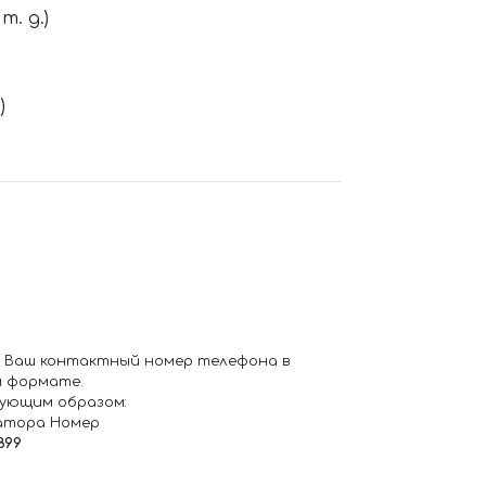
. д.)
)
 Ваш контактный номер телефона в
 формате.
ующим образом:
атора Номер
899