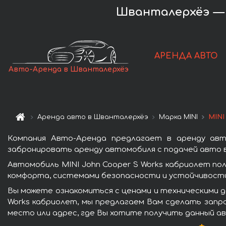
Шванталерхёэ — а
АРЕНДА АВТО
Авто-Аренда в Шванталерхёэ
Аренда авто в Шванталерхёэ
Марка MINI
MINI
Компания Авто-Аренда предлагает в аренду авт
забронировать аренду автомобиля с подачей авто в
Автомобиль MINI John Cooper S Works кабриолет п
комфорта, системами безопасности и устойчивости 
Вы можете ознакомиться с ценами и техническими д
Works кабриолет, мы предлагаем Вам сделать запро
место или адрес, где Вы хотите получить данный ав