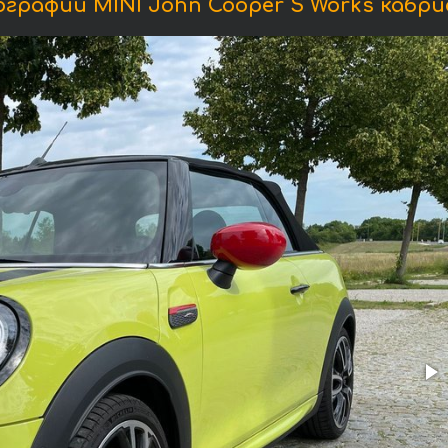
графии MINI John Cooper S Works кабри