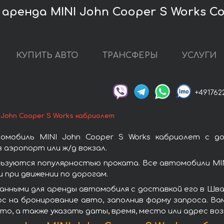
ренда MINI John Cooper S Works Con
КУПИТЬ АВТО
ТРАНСФЕРЫ
УСЛУГИ
+491762
 John Cooper S Works кабриолет
омобиль MINI John Cooper S Works кабриолет с д
 аэропорт или ж/д вокзал.
ользуются популярностью проката. Все автомобили MI
при движении по дорогам.
анными для аренды автомобиля с доставкой его в Шван
с на бронирование авто, заполнив форму запроса. Ва
то, а также указать даты, время, место или адрес во