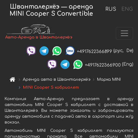
Шванталерхёэ — аренда
RUS
ENG
MINI Cooper S Convertible
Авто-Аренда в Шванталерхёэ
(рус,
De)
+4917622366899
(Eng)
+4917622366900
Аренда авто в Шванталерхёэ
Марка MINI
MINI Cooper S кабриолет
Компания Авто-Аренда предлагает в аренду
автомобиль MINI Cooper S кабриолет с доставкой в
Шванталерхёэ. Вы можете заказать и забронировать
аренду автомобиля с подачей авто в аэропорт или ж/д
вокзал.
Автомобиль MINI Cooper S кабриолет пользуются
популярностью проката. Все автомобили MINI