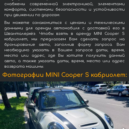
снабжены современной электроникой, элементами
комфорта, системами безопасности и устойчивости
при движении по дорогам.
Вы можете ознакомиться с ценами и техническими
данными для аренды автомобиля с доставкой его в
Шванталерхёэ. Чтобы взять в аренду MINI Cooper S
кабриолет, мы предлагаем Вам сделать запрос на
бронирование авто, заполнив форму запроса. Вам
необходимо указать в Вашем запросе даты, время,
место или адрес, где Вы хотите получить данный
авто, а также указать даты, время, место или адрес
возврата машины.
Фотографии MINI Cooper S кабриолет: