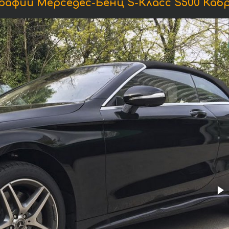
афии Мерседес-Бенц S-Класс S500 Каб