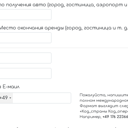
о получения авто (город, гостиница, аэропорт и т
Место окончания аренды (город, гостиница и т. д.
 Е-маил
Пожалуйста, напишит
+49
полном международно
Формат выглядит сле
+Код_страны Код_опе
Например,
+49 176 2236