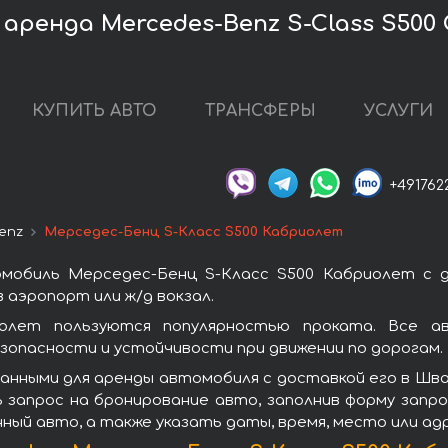
ренда Mercedes-Benz S-Class S500 C
КУПИТЬ АВТО
ТРАНСФЕРЫ
УСЛУГИ
+491762
enz
Мерседес-Бенц S-Класс S500 Кабриолет
мобиль Мерседес-Бенц S-Класс S500 Кабриолет с 
 аэропорт или ж/д вокзал.
олет пользуются популярностью проката. Все а
зопасности и устойчивости при движении по дорогам.
анными для аренды автомобиля с доставкой его в Шв
 запрос на бронирование авто, заполнив форму запро
нный авто, а также указать даты, время, место или а