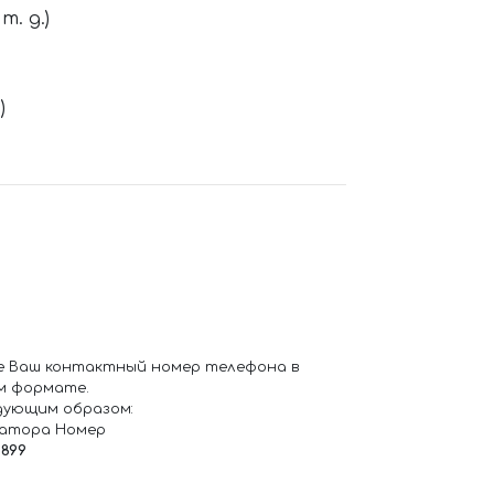
. д.)
)
е Ваш контактный номер телефона в
м формате.
дующим образом:
ратора Номер
6899