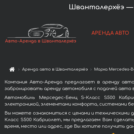
Шванталерхёэ — а
АРЕНДА АВТО
Авто-Аренда в Шванталерхёэ
Аренда авто в Шванталерхёэ
Марка Mercedes-B
Компания Авто-Аренда предлагает в аренду авто
забронировать аренду автомобиля с подачей авто в
Автомобиль Мерседес-Бенц S-Класс S500 Кабри
электроникой, элементами комфорта, системами бе
Вы можете ознакомиться с ценами и техническими д
Класс S500 Кабриолет, мы предлагаем Вам сделать
время, место или адрес, где Вы хотите получить да