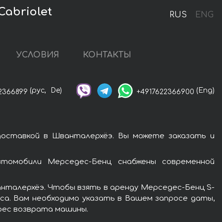
abriolet
RUS
ENG
УСЛОВИЯ
КОНТАКТЫ
(рус,
De)
(Eng)
2366899
+4917622366900
доставкой в Шванталерхёэ. Вы можете заказать и
втомобили Мерседес-Бенц снабжены современной
анталерхёэ. Чтобы взять в аренду Мерседес-Бенц S-
са. Вам необходимо указать в Вашем запросе даты,
дрес возврата машины.