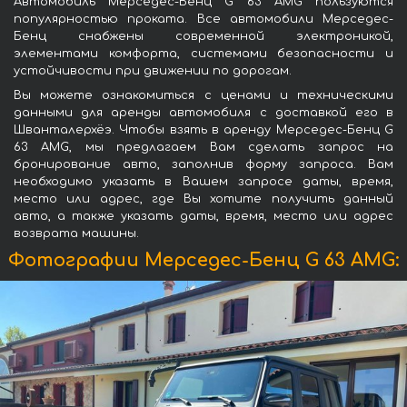
Автомобиль Мерседес-Бенц G 63 AMG пользуются
популярностью проката. Все автомобили Мерседес-
Бенц снабжены современной электроникой,
элементами комфорта, системами безопасности и
устойчивости при движении по дорогам.
Вы можете ознакомиться с ценами и техническими
данными для аренды автомобиля с доставкой его в
Шванталерхёэ. Чтобы взять в аренду Мерседес-Бенц G
63 AMG, мы предлагаем Вам сделать запрос на
бронирование авто, заполнив форму запроса. Вам
необходимо указать в Вашем запросе даты, время,
место или адрес, где Вы хотите получить данный
авто, а также указать даты, время, место или адрес
возврата машины.
Фотографии Мерседес-Бенц G 63 AMG: