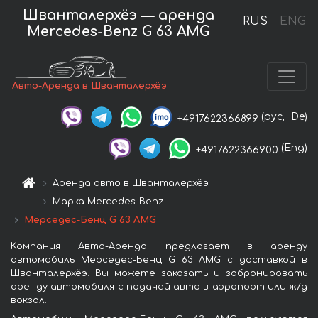
Шванталерхёэ — аренда
RUS
ENG
Mercedes-Benz G 63 AMG
Авто-Аренда в Шванталерхёэ
(рус,
De)
+4917622366899
(Eng)
+4917622366900
Аренда авто в Шванталерхёэ
Марка Mercedes-Benz
Мерседес-Бенц G 63 AMG
Компания Авто-Аренда предлагает в аренду
автомобиль Мерседес-Бенц G 63 AMG с доставкой в
Шванталерхёэ. Вы можете заказать и забронировать
аренду автомобиля с подачей авто в аэропорт или ж/д
вокзал.