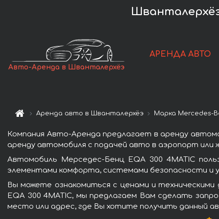
Шванталерхёэ
АРЕНДА АВТО
Авто-Аренда в Шванталерхёэ
Аренда авто в Шванталерхёэ
Марка Mercedes-B
Компания Авто-Аренда предлагает в аренду автомо
аренду автомобиля с подачей авто в аэропорт или ж
Автомобиль Мерседес-Бенц EQA 300 4MATIC польз
элементами комфорта, системами безопасности и у
Вы можете ознакомиться с ценами и техническими 
EQA 300 4MATIC, мы предлагаем Вам сделать запрос
место или адрес, где Вы хотите получить данный ав