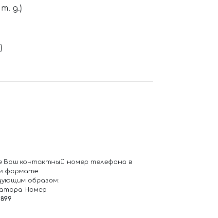
. д.)
)
е Ваш контактный номер телефона в
м формате.
дующим образом:
ратора Номер
6899