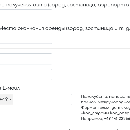
о получения авто (город, гостиница, аэропорт и т
Место окончания аренды (город, гостиница и т. д.
 Е-маил
Пожалуйста, напишит
+49
полном международно
Формат выглядит сле
+Код_страны Код_опе
Например,
+49 176 2236