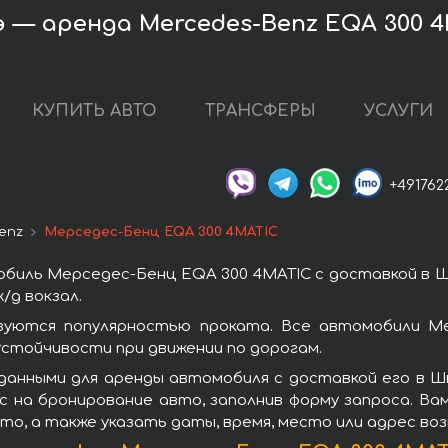
 — аренда Mercedes-Benz EQA 300 4
КУПИТЬ АВТО
ТРАНСФЕРЫ
УСЛУГИ
+491762
enz
Мерседес-Бенц EQA 300 4MATIC
биль Мерседес-Бенц EQA 300 4MATIC с доставкой в 
/д вокзал.
уются популярностью проката. Все автомобили Ме
стойчивости при движении по дорогам.
данными для аренды автомобиля с доставкой его в 
 на бронирование авто, заполнив форму запроса. Ва
то, а также указать даты, время, место или адрес во