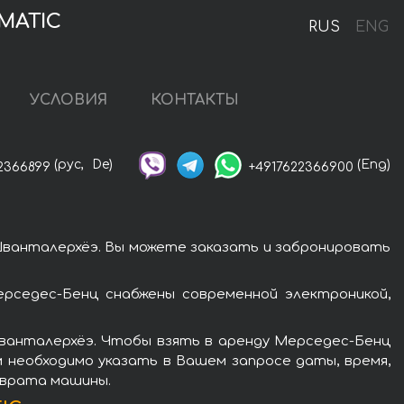
MATIC
RUS
ENG
УСЛОВИЯ
КОНТАКТЫ
(рус,
De)
(Eng)
2366899
+4917622366900
Шванталерхёэ. Вы можете заказать и забронировать
рседес-Бенц снабжены современной электроникой,
Шванталерхёэ. Чтобы взять в аренду Мерседес-Бенц
м необходимо указать в Вашем запросе даты, время,
зврата машины.