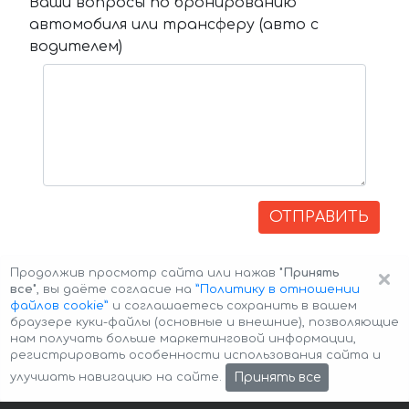
Ваши вопросы по бронированию
автомобиля или трансферу (авто с
водителем)
ОТПРАВИТЬ
×
Продолжив просмотр сайта или нажав
"Принять
все"
, вы даёте согласие на
”Политику в отношении
файлов cookie”
и соглашаетесь сохранить в вашем
браузере куки-файлы (основные и внешние), позволяющие
нам получать больше маркетинговой информации,
регистрировать особенности использования сайта и
Авторские права © 2026 Авто-Аренда
Cookie Policy
Принять все
улучшать навигацию на сайте.