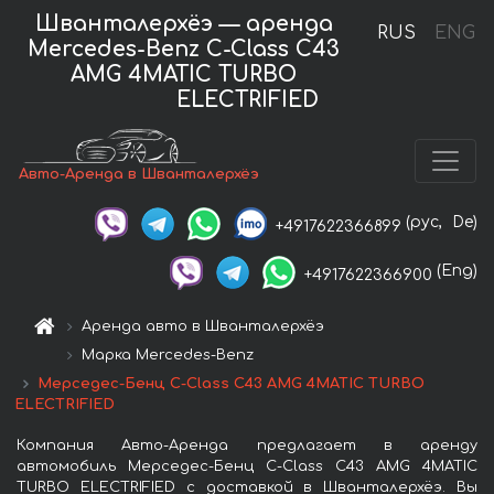
Шванталерхёэ — аренда
RUS
ENG
Mercedes-Benz C-Class C43
AMG 4MATIC TURBO
ELECTRIFIED
Авто-Аренда в Шванталерхёэ
(рус,
De)
+4917622366899
(Eng)
+4917622366900
Аренда авто в Шванталерхёэ
Марка Mercedes-Benz
Мерседес-Бенц C-Class C43 AMG 4MATIC TURBO
ELECTRIFIED
Компания Авто-Аренда предлагает в аренду
автомобиль Мерседес-Бенц C-Class C43 AMG 4MATIC
TURBO ELECTRIFIED с доставкой в Шванталерхёэ. Вы