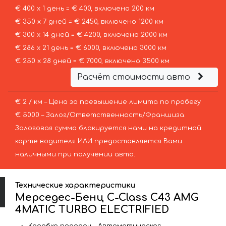
€ 400 х 1 день = € 400, включено 200 км
€ 350 х 7 дней = € 2450, включено 1200 км
€ 300 х 14 дней = € 4200, включено 2000 км
€ 286 х 21 день = € 6000, включено 3000 км
€ 250 х 28 дней = € 7000, включено 3500 км
Расчёт стоимости авто
€ 2 / км – Цена за превышение лимита по пробегу
€ 5000 – Залог/Ответственность/Франшиза.
Залоговая сумма блокируется нами на кредитной
карте водителя ИЛИ предоставляется Вами
наличными при получении авто.
Технические характеристики
Мерседес-Бенц C-Class C43 AMG
4MATIC TURBO ELECTRIFIED
Коробка передач – Автоматическая