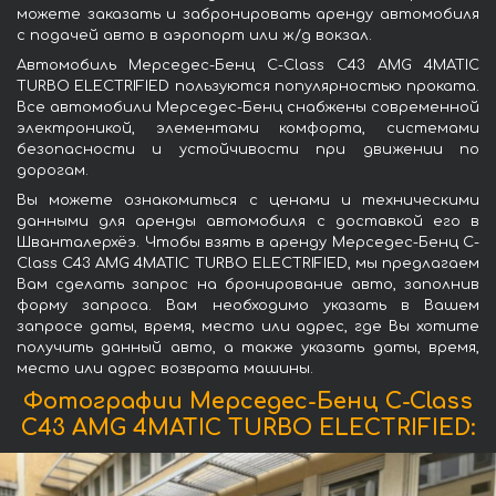
можете заказать и забронировать аренду автомобиля
с подачей авто в аэропорт или ж/д вокзал.
Автомобиль Мерседес-Бенц C-Class C43 AMG 4MATIC
TURBO ELECTRIFIED пользуются популярностью проката.
Все автомобили Мерседес-Бенц снабжены современной
электроникой, элементами комфорта, системами
безопасности и устойчивости при движении по
дорогам.
Вы можете ознакомиться с ценами и техническими
данными для аренды автомобиля с доставкой его в
Шванталерхёэ. Чтобы взять в аренду Мерседес-Бенц C-
Class C43 AMG 4MATIC TURBO ELECTRIFIED, мы предлагаем
Вам сделать запрос на бронирование авто, заполнив
форму запроса. Вам необходимо указать в Вашем
запросе даты, время, место или адрес, где Вы хотите
получить данный авто, а также указать даты, время,
место или адрес возврата машины.
Фотографии Мерседес-Бенц C-Class
C43 AMG 4MATIC TURBO ELECTRIFIED: