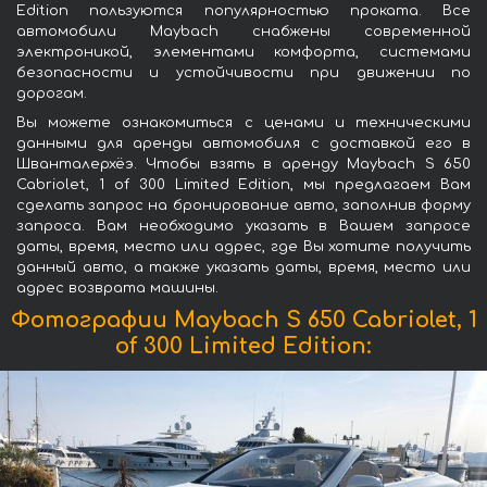
Edition пользуются популярностью проката. Все
автомобили Maybach снабжены современной
электроникой, элементами комфорта, системами
безопасности и устойчивости при движении по
дорогам.
Вы можете ознакомиться с ценами и техническими
данными для аренды автомобиля с доставкой его в
Шванталерхёэ. Чтобы взять в аренду Maybach S 650
Cabriolet, 1 of 300 Limited Edition, мы предлагаем Вам
сделать запрос на бронирование авто, заполнив форму
запроса. Вам необходимо указать в Вашем запросе
даты, время, место или адрес, где Вы хотите получить
данный авто, а также указать даты, время, место или
адрес возврата машины.
Фотографии Maybach S 650 Cabriolet, 1
of 300 Limited Edition: