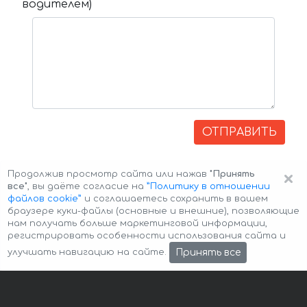
водителем)
ОТПРАВИТЬ
×
Продолжив просмотр сайта или нажав
"Принять
все"
, вы даёте согласие на
”Политику в отношении
файлов cookie”
и соглашаетесь сохранить в вашем
браузере куки-файлы (основные и внешние), позволяющие
нам получать больше маркетинговой информации,
регистрировать особенности использования сайта и
Авторские права © 2026 Авто-Аренда
Cookie Policy
Принять все
улучшать навигацию на сайте.
Политика конфиденциальности