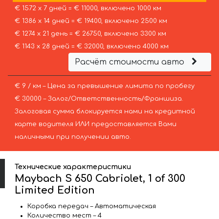
€ 1572 х 7 дней = € 11000, включено 1000 км
€ 1386 х 14 дней = € 19400, включено 2500 км
€ 1274 х 21 день = € 26750, включено 3300 км
€ 1143 х 28 дней = € 32000, включено 4000 км
Расчёт стоимости авто
€ 9 / км – Цена за превышение лимита по пробегу
€ 30000 – Залог/Ответственность/Франшиза.
Залоговая сумма блокируется нами на кредитной
карте водителя ИЛИ предоставляется Вами
наличными при получении авто.
Технические характеристики
Maybach S 650 Cabriolet, 1 of 300
Limited Edition
Коробка передач – Автоматическая
Количество мест – 4