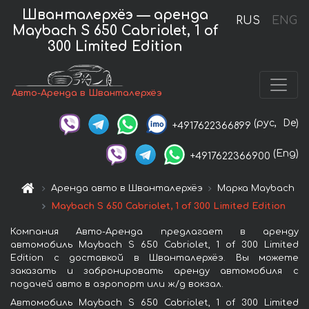
Шванталерхёэ — аренда
RUS
ENG
Maybach S 650 Cabriolet, 1 of
300 Limited Edition
Авто-Аренда в Шванталерхёэ
(рус,
De)
+4917622366899
(Eng)
+4917622366900
Аренда авто в Шванталерхёэ
Марка Maybach
Maybach S 650 Cabriolet, 1 of 300 Limited Edition
Компания Авто-Аренда предлагает в аренду
автомобиль Maybach S 650 Cabriolet, 1 of 300 Limited
Edition с доставкой в Шванталерхёэ. Вы можете
заказать и забронировать аренду автомобиля с
подачей авто в аэропорт или ж/д вокзал.
Автомобиль Maybach S 650 Cabriolet, 1 of 300 Limited