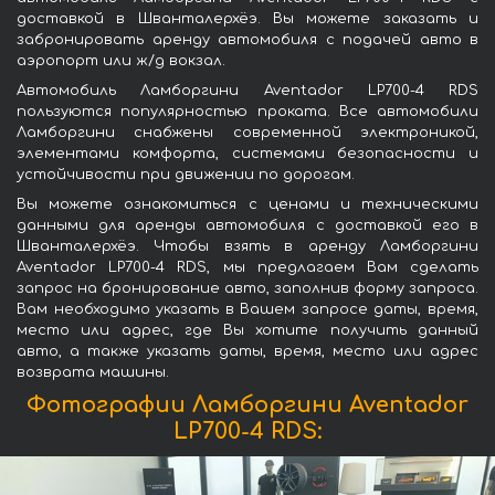
доставкой в Шванталерхёэ. Вы можете заказать и
забронировать аренду автомобиля с подачей авто в
аэропорт или ж/д вокзал.
Автомобиль Ламборгини Aventador LP700-4 RDS
пользуются популярностью проката. Все автомобили
Ламборгини снабжены современной электроникой,
элементами комфорта, системами безопасности и
устойчивости при движении по дорогам.
Вы можете ознакомиться с ценами и техническими
данными для аренды автомобиля с доставкой его в
Шванталерхёэ. Чтобы взять в аренду Ламборгини
Aventador LP700-4 RDS, мы предлагаем Вам сделать
запрос на бронирование авто, заполнив форму запроса.
Вам необходимо указать в Вашем запросе даты, время,
место или адрес, где Вы хотите получить данный
авто, а также указать даты, время, место или адрес
возврата машины.
Фотографии Ламборгини Aventador
LP700-4 RDS: