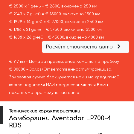
€ 2500 х 1 день = € 2500, включено 250 км
€ 2143 х 7 дней = € 15000, включено 1500 км
€ 1929 х 14 дней = € 27000, включено 2500 км
€ 1786 х 21 день = € 37500, включено 3300 км
€ 1608 х 28 дней = € 45000, включено 4000 км
Расчёт стоимости авто
€ 9 / км – Цена за превышение лимита по пробегу
€ 30000 – Залог/Ответственность/Франшиза.
Залоговая сумма блокируется нами на кредитной
карте водителя ИЛИ предоставляется Вами
наличными при получении авто.
Технические характеристики
Ламборгини Aventador LP700-4
RDS