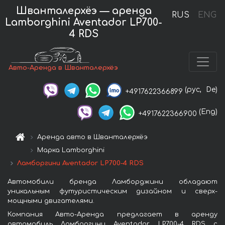
Шванталерхёэ — аренда
RUS
ENG
Lamborghini Aventador LP700-
4 RDS
Авто-Аренда в Шванталерхёэ
(рус,
De)
+4917622366899
(Eng)
+4917622366900
Аренда авто в Шванталерхёэ
Марка Lamborghini
Ламборгини Aventador LP700-4 RDS
Автомобили бренда Ламборджини обладают
уникальным футуристическим дизайном и сверх-
мощными двигателями.
Компания Авто-Аренда предлагает в аренду
автомобиль Ламборгини Aventador LP700-4 RDS с