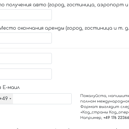
о получения авто (город, гостиница, аэропорт и т
Место окончания аренды (город, гостиница и т. д.
 Е-маил
Пожалуйста, напишит
+49
полном международно
Формат выглядит сле
+Код_страны Код_опе
Например,
+49 176 2236