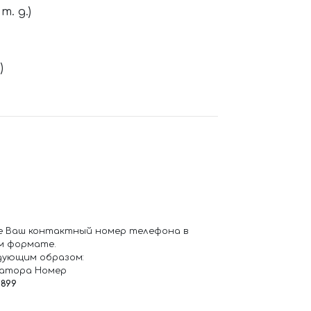
. д.)
)
е Ваш контактный номер телефона в
м формате.
дующим образом:
ратора Номер
6899