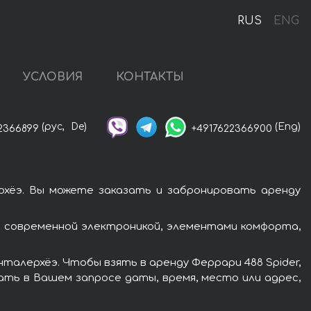
RUS
ENG
УСЛОВИЯ
КОНТАКТЫ
(рус,
De)
(Eng)
2366899
+4917622366900
рхёэ. Вы можете заказать и забронировать аренду
 современной электроникой, элементами комфорта,
талерхёэ. Чтобы взять в аренду Феррари 488 Spider,
ать в Вашем запросе даты, время, место или адрес,