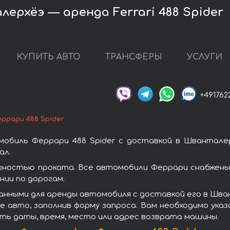
ерхёэ — аренда Ferrari 488 Spider
КУПИТЬ АВТО
ТРАНСФЕРЫ
УСЛУГИ
+491762
ррари 488 Spider
обиль Феррари 488 Spider с доставкой в Швантале
ал.
ярностью проката. Все автомобили Феррари снабжены
ии по дорогам.
нными для аренды автомобиля с доставкой его в Шван
 авто, заполнив форму запроса. Вам необходимо указ
ать даты, время, место или адрес возврата машины.