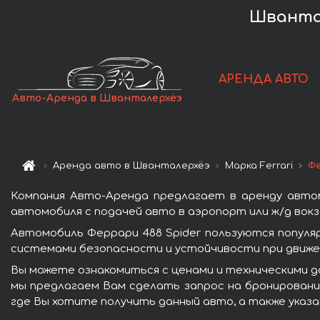
Швантал
АРЕНДА АВТО
Авто-Аренда в Шванталерхёэ
Аренда авто в Шванталерхёэ
Марка Ferrari
Фе
Компания Авто-Аренда предлагает в аренду автом
автомобиля с подачей авто в аэропорт или ж/д вокз
Автомобиль Феррари 488 Spider пользуются попул
системами безопасности и устойчивости при движен
Вы можете ознакомиться с ценами и техническими да
мы предлагаем Вам сделать запрос на бронирование
где Вы хотите получить данный авто, а также указ