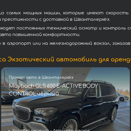
з самых мощных машин, которые имеют скорость ра
и престижности с доставкой в Шванталерхёэ.
оходят постоянных технический осмотр и контроль с
– авто повышенной комфортности.
в аэропорт или на железнодорожный вокзал, заказа
са Экзотический автомобиль для арен
Прокат авто в Шванталерхёэ
Maybach GLS 600 E-ACTIVE BODY
CONTROL чёрный
Коробка передач – Автоматическая