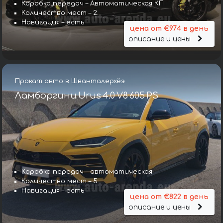
Коробка передач – Автоматическая КП
Количество мест – 2
Навигация – есть
цена от €974 в день
описание и цены
Прокат авто в Шванталерхёэ
Ламборгини Urus 4.0 V8 605 PS
Коробка передач – автоматическая
Количество мест – 5
Навигация – есть
цена от €822 в день
описание и цены