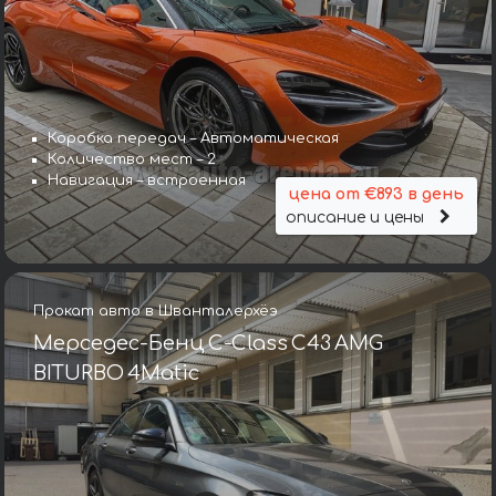
Коробка передач – Автоматическая
Количество мест – 2
Навигация – встроенная
цена от €893 в день
описание и цены
Прокат авто в Шванталерхёэ
Мерседес-Бенц C-Class C43 AMG
BITURBO 4Matic