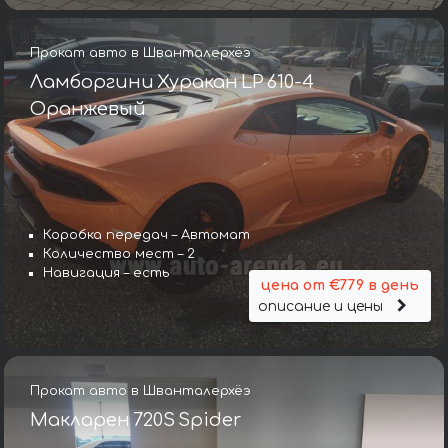
Прокат авто в Шванталерхёэ
Ламборгини Хуракан LP 610-4
Оранжевый
Коробка передач – Автомат
Количество мест – 2
Навигация – есть
цена от €779 в день
описание и цены
Прокат авто в Шванталерхёэ
Макларен 720S Spider