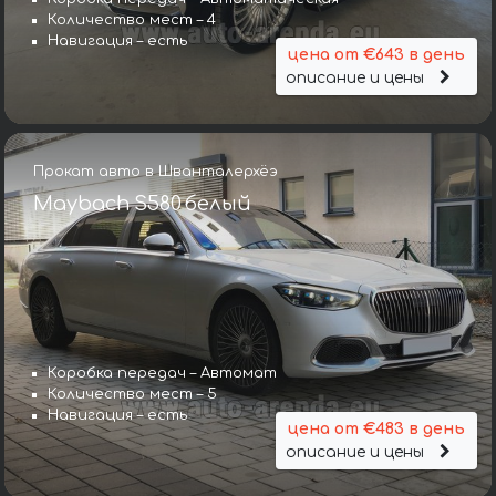
Количество мест – 4
Навигация – есть
цена от €643 в день
описание и цены
Прокат авто в Шванталерхёэ
Maybach S580 белый
Коробка передач – Автомат
Количество мест – 5
Навигация – есть
цена от €483 в день
описание и цены