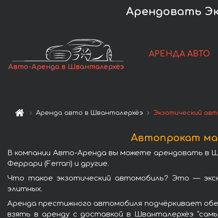
Арендовать Э
АРЕНДА АВТО
Авто-Аренда в Шванталерхёэ
Аренда авто в Шванталерхёэ
Экзотический ав
Автопрокат ма
В компании Авто-Аренда вы можете арендовать в Ш
Феррари (Ferrari) и другие.
Что такое экзотический автомобиль? Это — экск
элитных.
Аренда престижного автомобиля подчёркивает обес
взять в аренду с доставкой в Шванталерхёэ “сам