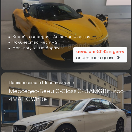
Коробка передач – Автоматическая
Количество мест – 2
Навигация – на борту
цена от €1143 в день
описание и цены
Прокат авто в Шванталерхёэ
Мерседес-Бенц C-Class C43 AMG Biturbo
4MATIC White