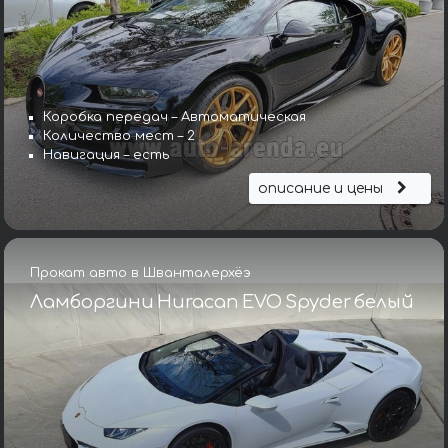
Коробка передач – Автоматическая
Количество мест – 2
Навигация – есть
описание и цены
Прокат авто в Шванталерхёэ
Ламборгини Huracan EVO Spyder белый