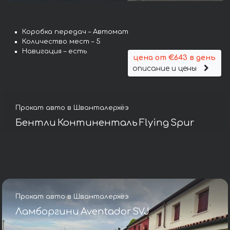
Коробка передач – Автомат
Количество мест – 5
Навигация – есть
цена от €643 в день
описание и цены
Прокат авто в Шванталерхёэ
Бентли Континенталь Flying Spur
Прокат авто в Шванталерхёэ
Ламборгини Aventador SVJ