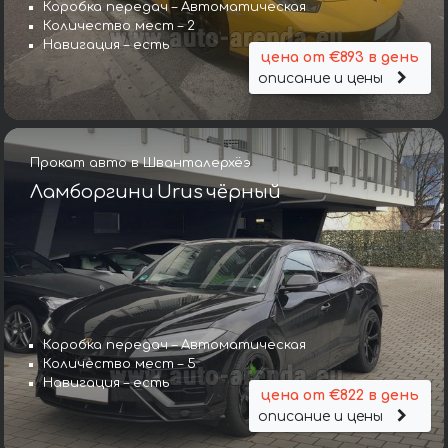
Коробка передач – Автоматическая
Количество мест – 2
Навигация – есть
цена от €893 в день
описание и цены
Прокат авто в Шванталерхёэ
Ламборгини Urus чёрный
Коробка передач – Автоматическая
Количество мест – 5
Навигация – есть
цена от €822 в день
описание и цены