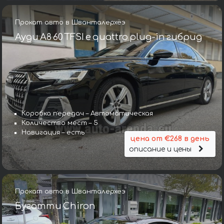
Прокат авто в Шванталерхёэ
Ауди A8 60 TFSI e quattro plug-in гибрид
Коробка передач – Автоматическая
Количество мест – 5
Навигация – есть
цена от €268 в день
описание и цены
Прокат авто в Шванталерхёэ
Бугатти Chiron