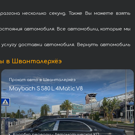
згона несколько секунд. Также Вы можете взять
остояния автомобиля. Все автомобили, которые мы
в услугу доставки автомобиля. Вернуть автомобиль
ды в Шванталерхёэ
Прокат авто в Шванталерхёэ
Maybach S 580 L 4Matic V8
Коробка передач – Автоматическая КП