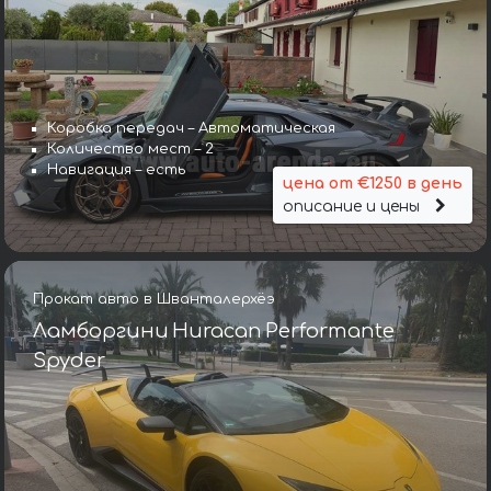
Коробка передач – Автоматическая
Количество мест – 2
Навигация – есть
цена от €1250 в день
описание и цены
Прокат авто в Шванталерхёэ
Ламборгини Huracan Performante
Spyder