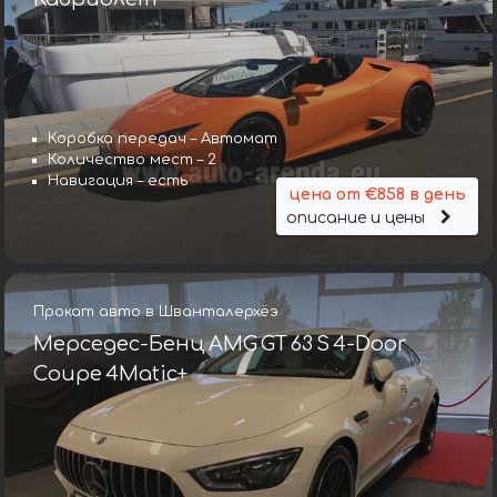
Коробка передач – Автомат
Количество мест – 2
Навигация – есть
цена от €858 в день
описание и цены
Прокат авто в Шванталерхёэ
Мерседес-Бенц AMG GT 63 S 4-Door
Coupe 4Matic+