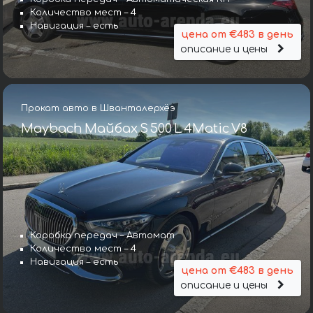
Количество мест – 4
Навигация – есть
цена от €483 в день
описание и цены
Прокат авто в Шванталерхёэ
Maybach Майбах S 500 L 4Matic V8
Коробка передач – Автомат
Количество мест – 4
Навигация – есть
цена от €483 в день
описание и цены