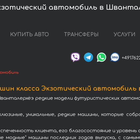
кзотический автомобиль в Шванта
КУПИТЬ АВТО
ТРАНСФЕРЫ
УСЛУГИ
+491762
томобиль
шин класса Экзотический автомобиль 
ванталерхёэ редкие модели футуристических автомоби
люзиные, уникальные, редкие машины, которые соб
печенность клиента, его благосостояние и уровень
ые модные” машины последних годов выпуска, с самы