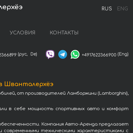
лерхёэ
RUS
ENG
УСЛОВИЯ
КОНТАКТЫ
(рус,
De)
(Eng)
2366899
+4917622366900
в Шванталерхёэ
лей, от производителей Ламборжини (Lamborghini),
рали в себе мощность спортивных авто и комфорт
 обеспеченности. Компания Авто-Аренда предлагает
ми современными техническими характеристиками с