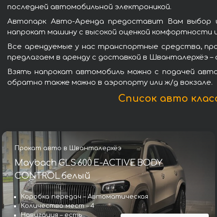
последней автомобильной электроникой.
Автопарк Авто-Аренда предоставит Вам выбор и
напрокат машину с высокой оценкой комфортности 
Все арендуемые у нас транспортные средства, пр
предлагаем в аренду с доставкой в Шванталерхёэ 
Взять напрокат автомобиль можно с подачей авто 
обратно также можно в аэропорту или ж/д вокзале.
Список авто клас
Прокат авто в Шванталерхёэ
Maybach GLS 600 E-ACTIVE BODY
CONTROL белый
Коробка передач – Автоматическая
Количество мест – 4
Навигация – есть