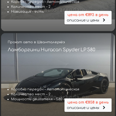
Коробка передач – Автоматическая
Количество мест – 2
Навигация – есть
цена от €893 в день
описание и цены
Прокат авто в Шванталерхёэ
Ламборгини Huracan Spyder LP 580
Коробка передач – Автоматическая
Количество мест – 2
Мощность двигателя – 580 л. с.
цена от €858 в день
описание и цены