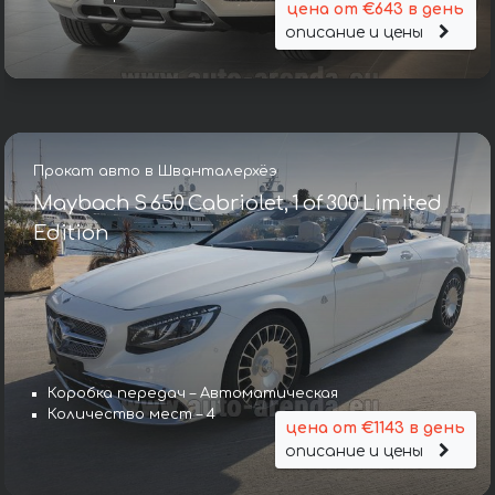
цена от €643 в день
описание и цены
Прокат авто в Шванталерхёэ
Maybach S 650 Cabriolet, 1 of 300 Limited
Edition
Коробка передач – Автоматическая
Количество мест – 4
цена от €1143 в день
описание и цены