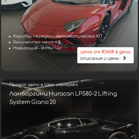
Коробка передач – Автоматическая КП
Количество мест – 2
Навигация – есть
цена от €1608 в день
описание и цены
Прокат авто в Шванталерхёэ
Ламборгини Huracan LP580-2 Lifting
System Giano 20