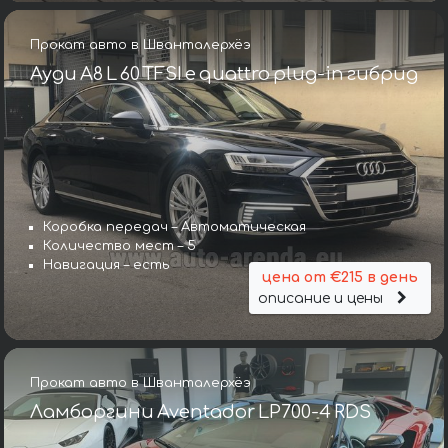
Прокат авто в Шванталерхёэ
Ауди A8 L 60 TFSI e quattro plug-in гибрид
Коробка передач – Автоматическая
Количество мест – 5
Навигация – есть
цена от €215 в день
описание и цены
Прокат авто в Шванталерхёэ
Ламборгини Aventador LP700-4 RDS