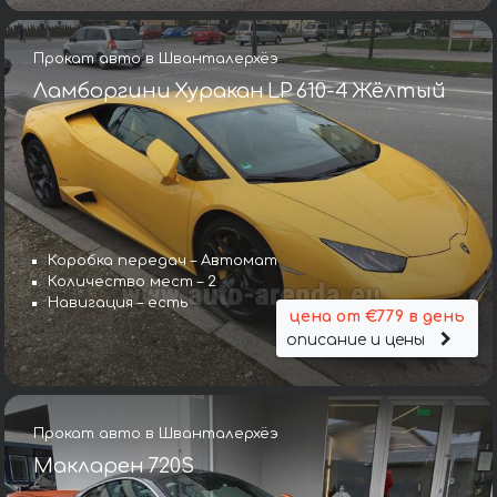
Прокат авто в Шванталерхёэ
Ламборгини Хуракан LP 610-4 Жёлтый
Коробка передач – Автомат
Количество мест – 2
Навигация – есть
цена от €779 в день
описание и цены
Прокат авто в Шванталерхёэ
Макларен 720S