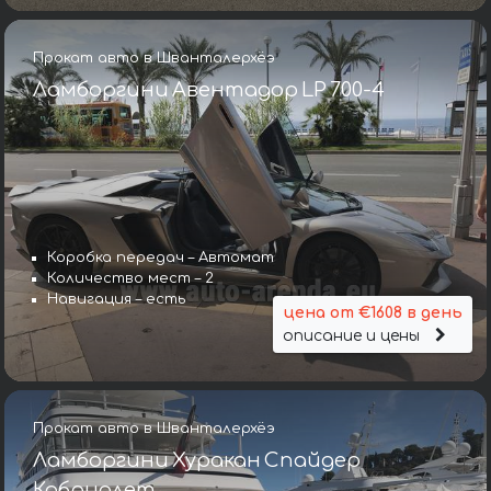
Прокат авто в Шванталерхёэ
Ламборгини Авентадор LP 700-4
Коробка передач – Автомат
Количество мест – 2
Навигация – есть
цена от €1608 в день
описание и цены
Прокат авто в Шванталерхёэ
Ламборгини Хуракан Спайдер
Кабриолет