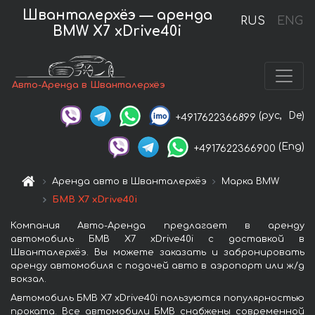
Шванталерхёэ — аренда
RUS
ENG
BMW X7 xDrive40i
Авто-Аренда в Шванталерхёэ
(рус,
De)
+4917622366899
(Eng)
+4917622366900
Аренда авто в Шванталерхёэ
Марка BMW
БМВ X7 xDrive40i
Компания Авто-Аренда предлагает в аренду
автомобиль БМВ X7 xDrive40i с доставкой в
Шванталерхёэ. Вы можете заказать и забронировать
аренду автомобиля с подачей авто в аэропорт или ж/д
вокзал.
Автомобиль БМВ X7 xDrive40i пользуются популярностью
проката. Все автомобили БМВ снабжены современной