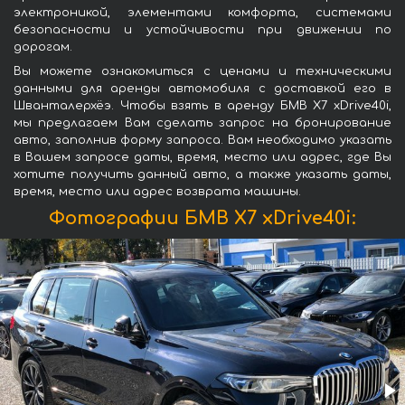
электроникой, элементами комфорта, системами
безопасности и устойчивости при движении по
дорогам.
Вы можете ознакомиться с ценами и техническими
данными для аренды автомобиля с доставкой его в
Шванталерхёэ. Чтобы взять в аренду БМВ X7 xDrive40i,
мы предлагаем Вам сделать запрос на бронирование
авто, заполнив форму запроса. Вам необходимо указать
в Вашем запросе даты, время, место или адрес, где Вы
хотите получить данный авто, а также указать даты,
время, место или адрес возврата машины.
Фотографии БМВ X7 xDrive40i: