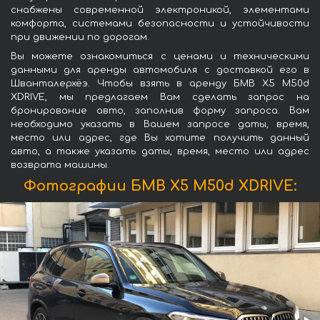
снабжены современной электроникой, элементами
комфорта, системами безопасности и устойчивости
при движении по дорогам.
Вы можете ознакомиться с ценами и техническими
данными для аренды автомобиля с доставкой его в
Шванталерхёэ. Чтобы взять в аренду БМВ X5 M50d
XDRIVE, мы предлагаем Вам сделать запрос на
бронирование авто, заполнив форму запроса. Вам
необходимо указать в Вашем запросе даты, время,
место или адрес, где Вы хотите получить данный
авто, а также указать даты, время, место или адрес
возврата машины.
Фотографии БМВ X5 M50d XDRIVE: