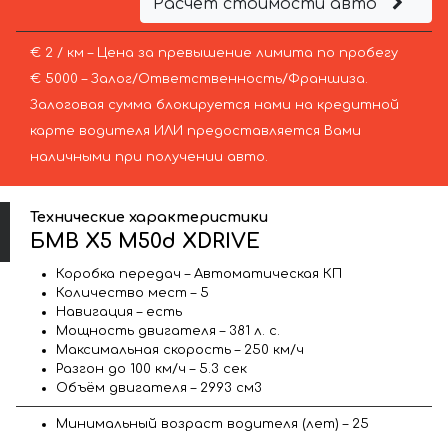
Расчёт стоимости авто
€ 2 / км – Цена за превышение лимита по пробегу
€ 5000 – Залог/Ответственность/Франшиза.
Залоговая сумма блокируется нами на кредитной
карте водителя ИЛИ предоставляется Вами
наличными при получении авто.
Технические характеристики
БМВ X5 M50d XDRIVE
Коробка передач – Автоматическая КП
Количество мест – 5
Навигация – есть
Мощность двигателя – 381 л. с.
Максимальная скорость – 250 км/ч
Разгон до 100 км/ч – 5.3 сек
Объём двигателя – 2993 см3
Минимальный возраст водителя (лет) – 25