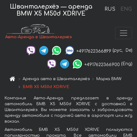
Шванталерхёэ — аренда
RUS
ENG
BMW X5 M50d XDRIVE
Авто-Аренда в Шванталерхёэ
(рус,
De)
+4917622366899
(Eng)
+4917622366900
Аренда авто в Шванталерхёэ
Марка BMW
БМВ X5 M50d XDRIVE
Компания Авто-Аренда предлагает в аренду
автомобиль БМВ X5 M50d XDRIVE с доставкой в
Шванталерхёэ. Вы можете заказать и забронировать
аренду автомобиля с подачей авто в аэропорт или ж/д
вокзал.
Автомобиль БМВ X5 M50d XDRIVE пользуются
популярностью проката. Все автомобили БМВ