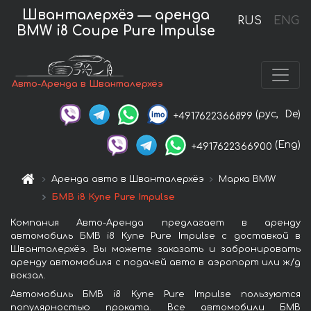
Шванталерхёэ — аренда
RUS
ENG
BMW i8 Coupe Pure Impulse
Авто-Аренда в Шванталерхёэ
(рус,
De)
+4917622366899
(Eng)
+4917622366900
Аренда авто в Шванталерхёэ
Марка BMW
БМВ i8 Купе Pure Impulse
Компания Авто-Аренда предлагает в аренду
автомобиль БМВ i8 Купе Pure Impulse с доставкой в
Шванталерхёэ. Вы можете заказать и забронировать
аренду автомобиля с подачей авто в аэропорт или ж/д
вокзал.
Автомобиль БМВ i8 Купе Pure Impulse пользуются
популярностью проката. Все автомобили БМВ