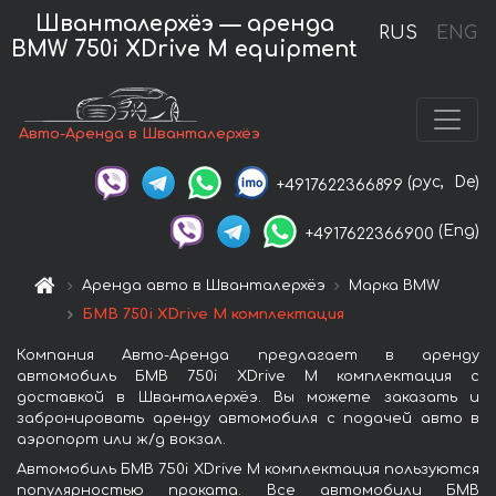
Шванталерхёэ — аренда
RUS
ENG
BMW 750i XDrive M equipment
Авто-Аренда в Шванталерхёэ
(рус,
De)
+4917622366899
(Eng)
+4917622366900
Аренда авто в Шванталерхёэ
Марка BMW
БМВ 750i XDrive M комплектация
Компания Авто-Аренда предлагает в аренду
автомобиль БМВ 750i XDrive M комплектация с
доставкой в Шванталерхёэ. Вы можете заказать и
забронировать аренду автомобиля с подачей авто в
аэропорт или ж/д вокзал.
Автомобиль БМВ 750i XDrive M комплектация пользуются
популярностью проката. Все автомобили БМВ