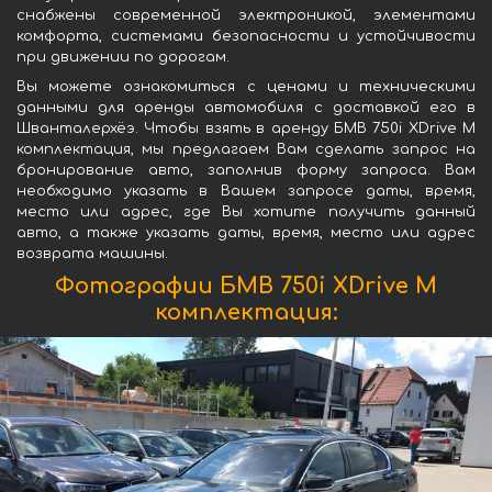
снабжены современной электроникой, элементами
комфорта, системами безопасности и устойчивости
при движении по дорогам.
Вы можете ознакомиться с ценами и техническими
данными для аренды автомобиля с доставкой его в
Шванталерхёэ. Чтобы взять в аренду БМВ 750i XDrive M
комплектация, мы предлагаем Вам сделать запрос на
бронирование авто, заполнив форму запроса. Вам
необходимо указать в Вашем запросе даты, время,
место или адрес, где Вы хотите получить данный
авто, а также указать даты, время, место или адрес
возврата машины.
Фотографии БМВ 750i XDrive M
комплектация: