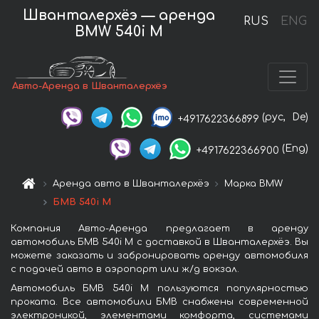
Шванталерхёэ — аренда
RUS
ENG
BMW 540i M
Авто-Аренда в Шванталерхёэ
(рус,
De)
+4917622366899
(Eng)
+4917622366900
Аренда авто в Шванталерхёэ
Марка BMW
БМВ 540i M
Компания Авто-Аренда предлагает в аренду
автомобиль БМВ 540i M с доставкой в Шванталерхёэ. Вы
можете заказать и забронировать аренду автомобиля
с подачей авто в аэропорт или ж/д вокзал.
Автомобиль БМВ 540i M пользуются популярностью
проката. Все автомобили БМВ снабжены современной
электроникой, элементами комфорта, системами