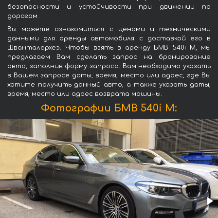
безопасности и устойчивости при движении по
дорогам.
Вы можете ознакомиться с ценами и техническими
данными для аренды автомобиля с доставкой его в
Шванталерхёэ. Чтобы взять в аренду БМВ 540i M, мы
предлагаем Вам сделать запрос на бронирование
авто, заполнив форму запроса. Вам необходимо указать
в Вашем запросе даты, время, место или адрес, где Вы
хотите получить данный авто, а также указать даты,
время, место или адрес возврата машины.
Фотографии БМВ 540i M: