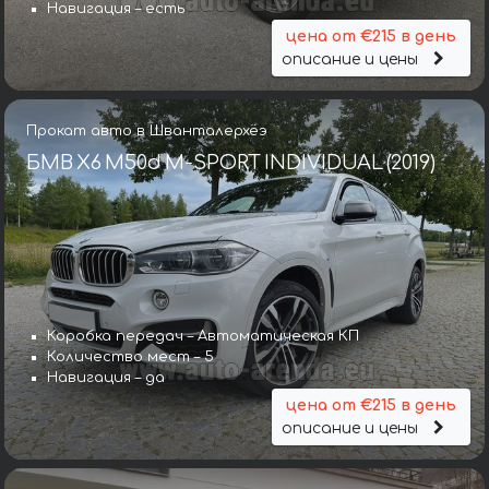
Навигация – есть
цена от €215 в день
описание и цены
Прокат авто в Шванталерхёэ
БМВ X6 M50d M-SPORT INDIVIDUAL (2019)
Коробка передач – Автоматическая КП
Количество мест – 5
Навигация – да
цена от €215 в день
описание и цены