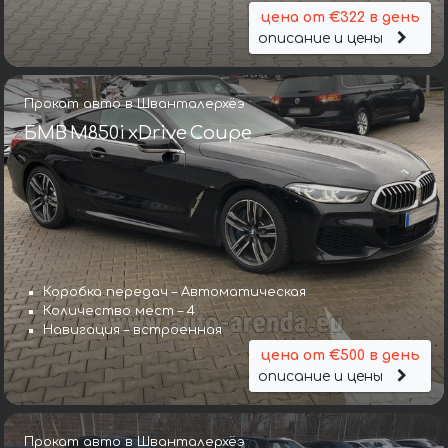
цена от €322 в день
описание и цены
Прокат авто в Шванталерхёэ
БМВ M850i xDrive Coupe
Коробка передач – Автоматическая
Количество мест – 4
Навигация – встроенная
цена от €500 в день
описание и цены
Прокат авто в Шванталерхёэ