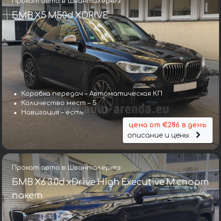
Прокат авто в Шванталерхёэ
БМВ X5 M50d XDRIVE
Коробка передач – Автоматическая КП
Количество мест – 5
Навигация – есть
цена от €286 в день
описание и цены
Прокат авто в Шванталерхёэ
БМВ X6 3.0d xDrive High Executive M спорт
пакет