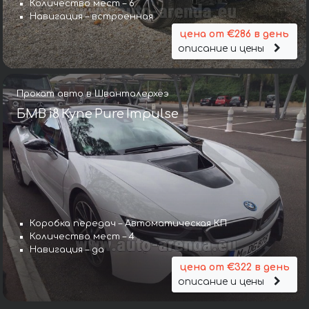
Количество мест – 6
Навигация – встроенная
цена от €286 в день
описание и цены
Прокат авто в Шванталерхёэ
БМВ i8 Купе Pure Impulse
Коробка передач – Автоматическая КП
Коробка передач – Автоматическая КП
Количество мест – 4
Количество мест – 2
Навигация – да
Навигация – да
цена от €322 в день
цена от €322 в день
описание и цены
описание и цены