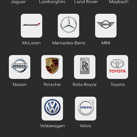
Jaguar
Lamborghini
Land Rover
Maybach
McLaren
Mercedes-Benz
MINI
Nissan
Porsche
Rolls-Royce
Toyota
Volkswagen
Volvo