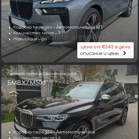
Коробка передач – Автоматическая КП
Количество мест – 7
Навигация – да
цена от €343 в день
описание и цены
Прокат авто в Шванталерхёэ
БМВ X7 M50d
Коробка передач – Автоматическая
Количество мест – 6