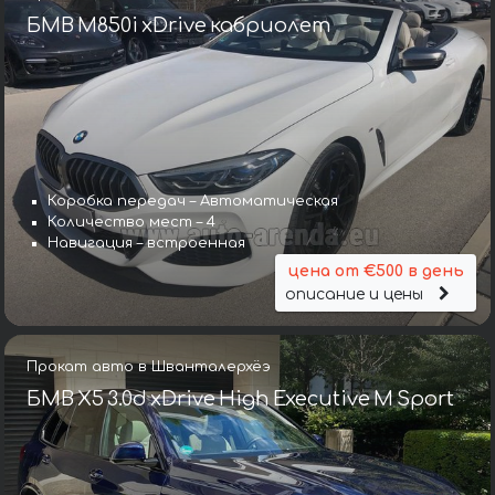
БМВ M850i xDrive кабриолет
Коробка передач – Автоматическая
Количество мест – 4
Навигация – встроенная
цена от €500 в день
описание и цены
Прокат авто в Шванталерхёэ
БМВ X5 3.0d xDrive High Executive M Sport