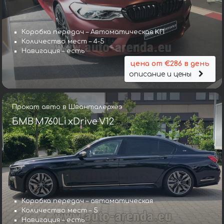
Коробка передач – Автоматическая КП
Количество мест – 4-5
Навигация – есть
цена от €286 в день
описание и цены
Прокат авто в Шванталерхёэ
БМВ M760Li xDrive V12
Коробка передач – автоматическая
Количество мест – 5
Навигация – есть