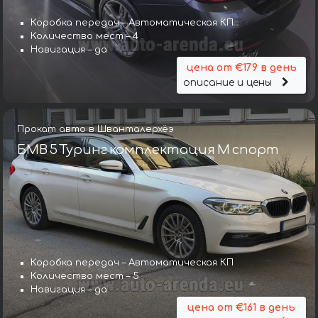
Коробка передач – Автоматическая КП
Количество мест – 4
Навигация – да
цена от €179 в день
описание и цены
Прокат авто в Шванталерхёэ
БМВ 5 Туринг комплектация М спорт
Коробка передач – Автоматическая КП
Количество мест – 5
Навигация – да
цена от €161 в день