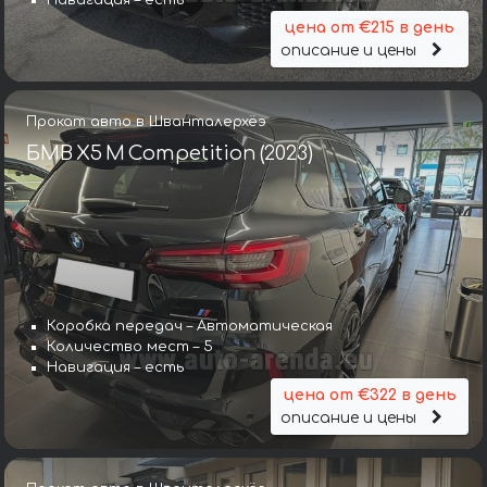
Навигация – есть
цена от €215 в день
описание и цены
Прокат авто в Шванталерхёэ
БМВ X5 M Competition (2023)
Коробка передач – Автоматическая
Количество мест – 5
Навигация – есть
цена от €322 в день
описание и цены