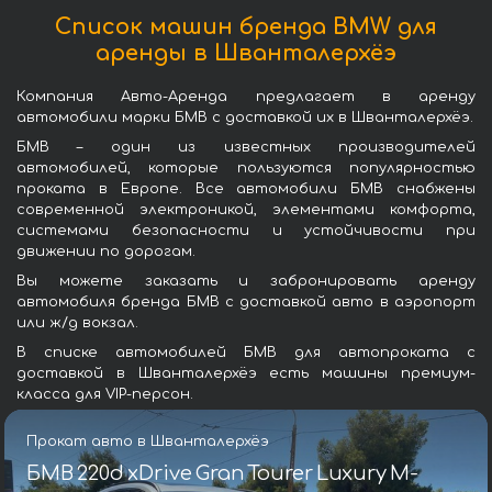
Список машин бренда BMW для
аренды в Шванталерхёэ
Компания Авто-Аренда предлагает в аренду
автомобили марки БМВ с доставкой их в Шванталерхёэ.
БМВ – один из известных производителей
автомобилей, которые пользуются популярностью
проката в Европе. Все автомобили БМВ снабжены
современной электроникой, элементами комфорта,
системами безопасности и устойчивости при
движении по дорогам.
Вы можете заказать и забронировать аренду
автомобиля бренда БМВ с доставкой авто в аэропорт
или ж/д вокзал.
В списке автомобилей БМВ для автопроката с
доставкой в Шванталерхёэ есть машины премиум-
класса для VIP-персон.
Прокат авто в Шванталерхёэ
БМВ 220d xDrive Gran Tourer Luxury M-