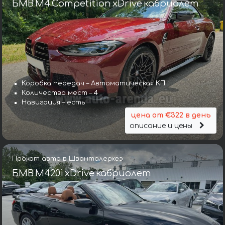
БМВ M4 Competition xDrive кабриолет
Коробка передач – Автоматическая КП
Количество мест – 4
Навигация – есть
цена от €322 в день
описание и цены
Прокат авто в Шванталерхёэ
БМВ M420i xDrive кабриолет