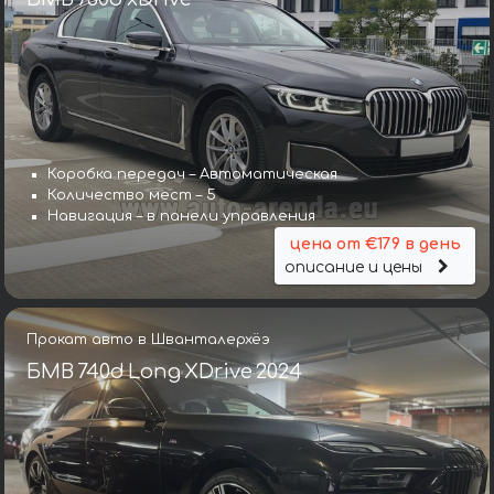
Коробка передач – Автоматическая
Количество мест – 5
Навигация – в панели управления
цена от €179 в день
описание и цены
Прокат авто в Шванталерхёэ
БМВ 740d Long XDrive 2024