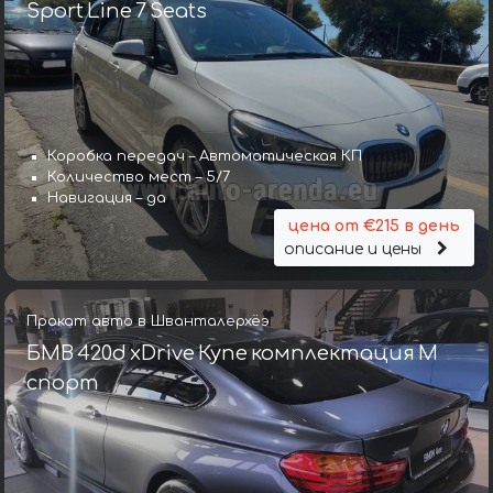
Sport Line 7 Seats
Коробка передач – Автоматическая КП
Количество мест – 5/7
Навигация – да
цена от €215 в день
описание и цены
Прокат авто в Шванталерхёэ
БМВ 420d xDrive Купе комплектация М
спорт