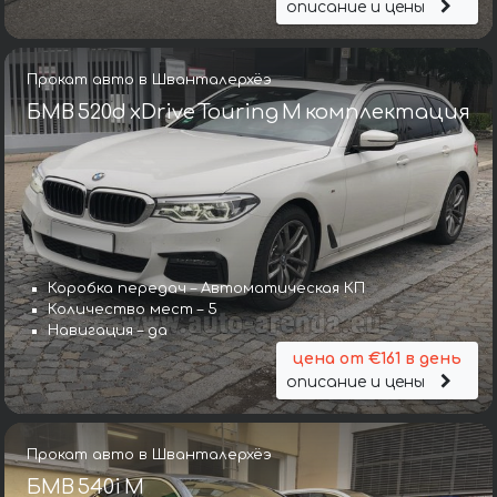
описание и цены
Прокат авто в Шванталерхёэ
БМВ 520d xDrive Touring M комплектация
Коробка передач – Автоматическая КП
Количество мест – 5
Навигация – да
цена от €161 в день
описание и цены
Прокат авто в Шванталерхёэ
БМВ 540i M