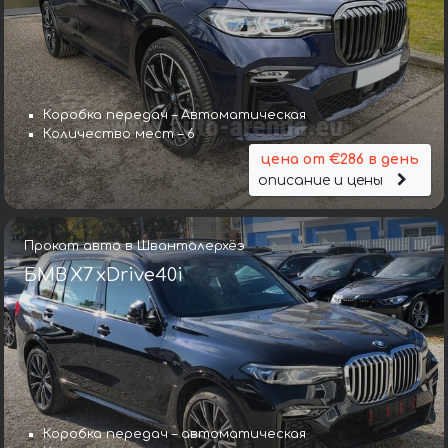
Коробка передач – Автоматическая
Количество мест – 6
цена от €286 в день
описание и цены
Прокат авто в Шванталерхёэ
БМВ X7 xDrive40i
Коробка передач – автоматическая