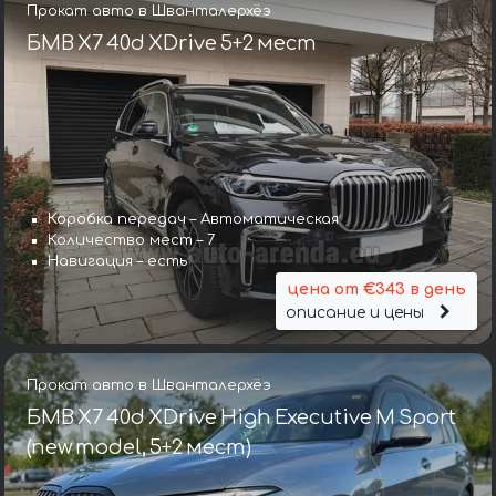
Прокат авто в Шванталерхёэ
БМВ X7 40d XDrive 5+2 мест
Коробка передач – Автоматическая
Количество мест – 7
Навигация – есть
цена от €343 в день
описание и цены
Прокат авто в Шванталерхёэ
БМВ X7 40d XDrive High Executive M Sport
(new model, 5+2 мест)