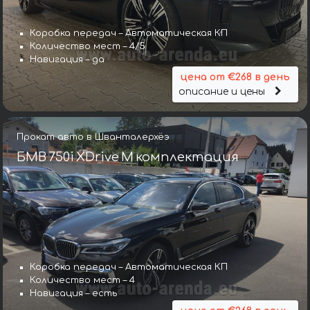
Коробка передач – Автоматическая КП
Количество мест – 4/5
Навигация – да
цена от €268 в день
описание и цены
Прокат авто в Шванталерхёэ
БМВ 750i XDrive M комплектация
Коробка передач – Автоматическая КП
Количество мест – 4
Навигация – есть