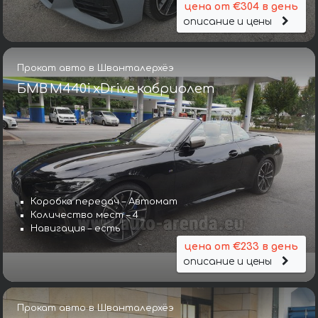
цена от €304 в день
описание и цены
Прокат авто в Шванталерхёэ
БМВ M440i xDrive кабриолет
Коробка передач – Автомат
Количество мест – 4
Навигация – есть
цена от €233 в день
описание и цены
Прокат авто в Шванталерхёэ