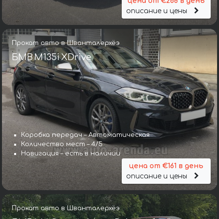
цена от €268 в день
описание и цены
Прокат авто в Шванталерхёэ
БМВ M135i XDrive
Коробка передач – Автоматическая
Количество мест – 4/5
Навигация – есть в наличии
цена от €161 в день
описание и цены
Прокат авто в Шванталерхёэ