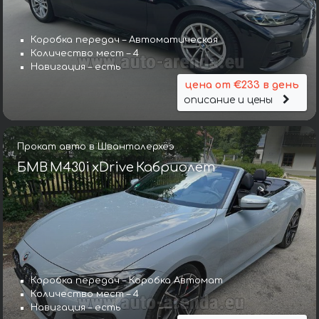
Коробка передач – Автоматическая
Количество мест – 4
Навигация – есть
цена от €233 в день
описание и цены
Прокат авто в Шванталерхёэ
БМВ M430i xDrive Кабриолет
Коробка передач – Коробка Автомат
Количество мест – 4
Навигация – есть