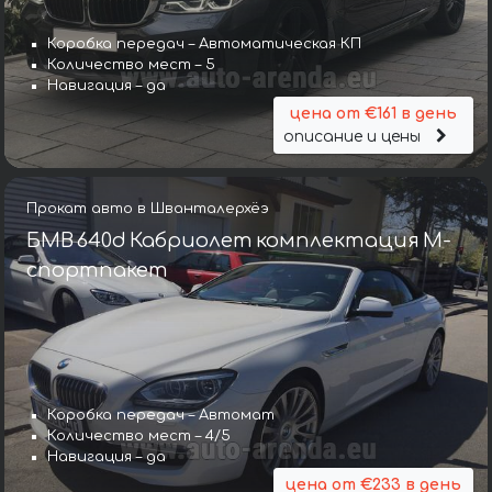
Коробка передач – Автоматическая КП
Количество мест – 5
Навигация – да
цена от €161 в день
описание и цены
Прокат авто в Шванталерхёэ
БМВ 640d Кабриолет комплектация М-
спортпакет
Коробка передач – Автомат
Количество мест – 4/5
Навигация – да
цена от €233 в день