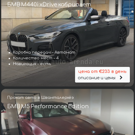
БМВ M440i xDrive кабриолет
Коробка передач – Автомат
Количество мест – 4
Навигация – есть
цена от €233 в день
описание и цены
Прокат авто в Шванталерхёэ
БМВ M5 Performance Edition