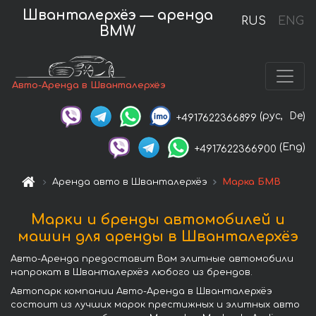
Шванталерхёэ — аренда
RUS
ENG
BMW
Авто-Аренда в Шванталерхёэ
(рус,
De)
+4917622366899
(Eng)
+4917622366900
Аренда авто в Шванталерхёэ
Марка БМВ
Марки и бренды автомобилей и
машин для аренды в Шванталерхёэ
Авто-Аренда предоставит Вам элитные автомобили
напрокат в Шванталерхёэ любого из брендов.
Автопарк компании Авто-Аренда в Шванталерхёэ
состоит из лучших марок престижных и элитных авто