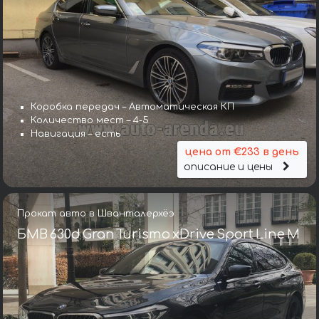
Коробка передач – Автоматическая КП
Количество мест – 4-5
Навигация – есть
цена от €233 в день
описание и цены
Прокат авто в Шванталерхёэ
БМВ 630d Gran Turismo xDrive Sport Line М