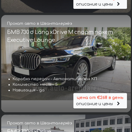
описание и цены
Прокат авто в Шванталерхёэ
БМВ 730 d Lang xDrive M спорт пакет
Executive Lounge
Коробка передач – Автоматическая КП
Количество мест – 5
Навигация – да
цена от €268 в день
описание и цены
Прокат авто в Шванталерхёэ
БМВ 730d xDrive