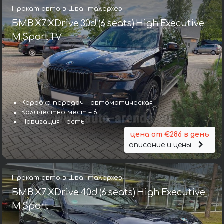
Прокат авто в Шванталерхёэ
БМВ X7 XDrive 30d (6 seats) High Executive
M Sport TV
Коробка передач – автоматическая
Количество мест – 6
Навигация – есть
цена от €286 в день
описание и цены
Прокат авто в Шванталерхёэ
БМВ X7 XDrive 40d (6 seats) High Executive
M Sport