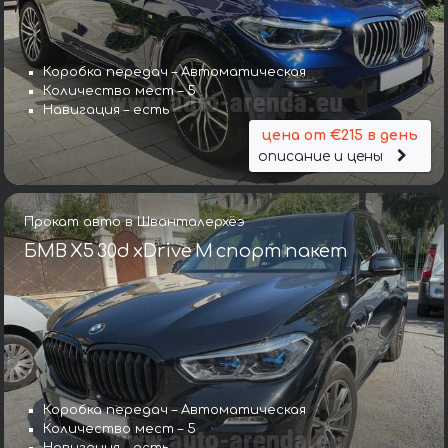
Коробка передач – Автоматическая
Количество мест – 5
Навигация – есть
цена от €215 в день
описание и цены
Прокат авто в Шванталерхёэ
БМВ X5 30d xDrive M спорт пакет
Коробка передач – Автоматическая
Количество мест – 5