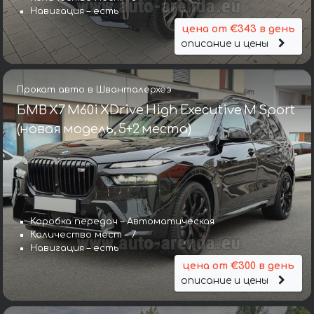
Навигация – есть
цена от €343 в день
описание и цены
Прокат авто в Шванталерхёэ
БМВ X7 M60i XDrive High Executive M Sport
(новая модель, 5+2 места)
Коробка передач – Автоматическая
Количество мест – 7
Навигация – есть
цена от €300 в день
описание и цены