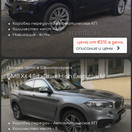
Коробка передач – Автоматическая КП
Количество мест – 4/5
Навигация – есть
цена от €215 в день
описание и цены
Прокат авто в Шванталерхёэ
БМВ X6 4.0d xDrive High Executive M
Коробка передач – Автоматическая КП
Количество мест – 5