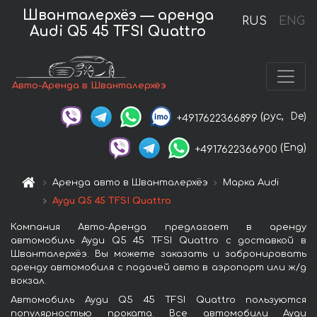
Шванталерхёэ — аренда
RUS
ENG
Audi Q5 45 TFSI Quattro
Авто-Аренда в Шванталерхёэ
(рус,
De)
+4917622366899
(Eng)
+4917622366900
Аренда авто в Шванталерхёэ
Марка Audi
Ауди Q5 45 TFSI Quattro
Компания Авто-Аренда предлагает в аренду
автомобиль Ауди Q5 45 TFSI Quattro с доставкой в
Шванталерхёэ. Вы можете заказать и забронировать
аренду автомобиля с подачей авто в аэропорт или ж/д
вокзал.
Автомобиль Ауди Q5 45 TFSI Quattro пользуются
популярностью проката. Все автомобили Ауди