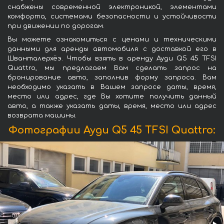
снабжены современной электроникой, элементами
комфорта, системами безопасности и устойчивости
при движении по дорогам.
Вы можете ознакомиться с ценами и техническими
данными для аренды автомобиля с доставкой его в
Шванталерхёэ. Чтобы взять в аренду Ауди Q5 45 TFSI
Quattro, мы предлагаем Вам сделать запрос на
бронирование авто, заполнив форму запроса. Вам
необходимо указать в Вашем запросе даты, время,
место или адрес, где Вы хотите получить данный
авто, а также указать даты, время, место или адрес
возврата машины.
Фотографии Ауди Q5 45 TFSI Quattro: