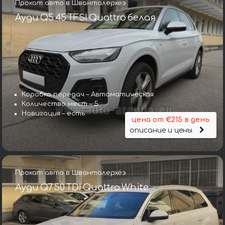
Прокат авто в Шванталерхёэ
Ауди Q5 45 TFSI Quattro белая
Коробка передач – Автоматическая
Количество мест – 5
Навигация – есть
цена от €215 в день
описание и цены
Прокат авто в Шванталерхёэ
Ауди Q7 50 TDI Quattro White