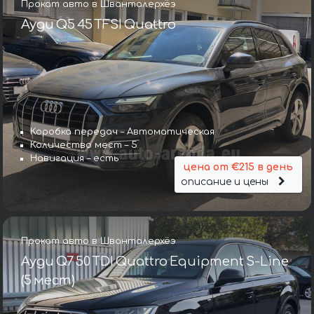
Прокат авто в Шванталерхёэ
Ауди Q5 45 TFSI Quattro
Коробка передач – Автоматическая
Количество мест – 5
Навигация – есть
цена от €215 в день
описание и цены
Прокат авто в Шванталерхёэ
Ауди Q7 50 TDI Quattro Equipment S-Line
(5 мест)