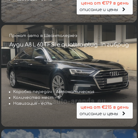
цена от €179 в день
описание и цены
Прокат авто в Шванталерхёэ
Ауди A8 L 60 TFSI e quattro plug-in гибрид
Коробка передач – Автоматическая
Количество мест – 5
Навигация – есть
цена от €215 в день
описание и цены