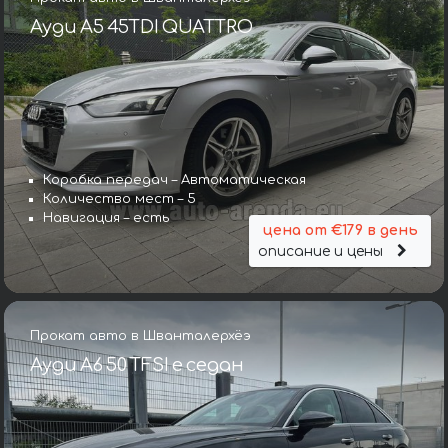
Ауди A5 45TDI QUATTRO
Коробка передач – Автоматическая
Количество мест – 5
Навигация – есть
цена от €179 в день
описание и цены
Прокат авто в Шванталерхёэ
Ауди A6 50 TFSI e седан