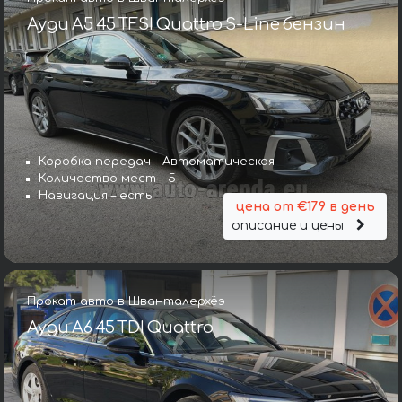
Ауди A5 45 TFSI Quattro S-Line бензин
Коробка передач – Автоматическая
Количество мест – 5
Навигация – есть
цена от €179 в день
описание и цены
Прокат авто в Шванталерхёэ
Ауди A6 45 TDI Quattro