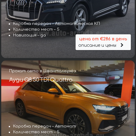
Коробка передач – Автоматическая КП
Количество мест – 5
Навигация – да
цена от €286 в день
описание и цены
Прокат авто в Шванталерхёэ
Ауди Q8 50 TDI Quattro
Коробка передач – Автомат
Количество мест – 5