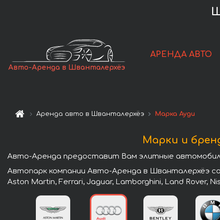
Ш
АРЕНДА АВТО
Авто-Аренда в Шванталерхёэ
Аренда авто в Шванталерхёэ
Марка Ауди
Марки и брен
Авто-Аренда предоставит Вам элитные автомобили
Автопарк компании Авто-Аренда в Шванталерхёэ сост
Aston Martin, Ferrari, Jaguar, Lamborghini, Land Rover, N