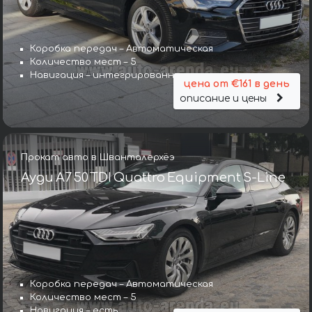
Коробка передач – Автоматическая
Количество мест – 5
Навигация – интегрированная
цена от €161 в день
описание и цены
Прокат авто в Шванталерхёэ
Ауди A7 50 TDI Quattro Equipment S-Line
Коробка передач – Автоматическая
Количество мест – 5
Навигация – есть