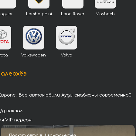
Jaguar
Lamborghini
Land Rover
Maybach
yota
Volkswagen
Volvo
талерхёэ
Европе. Все автомобили Ауди снабжены современной
д вокзал.
я VIP-персон.
Прокат авто в Шванталерхёэ