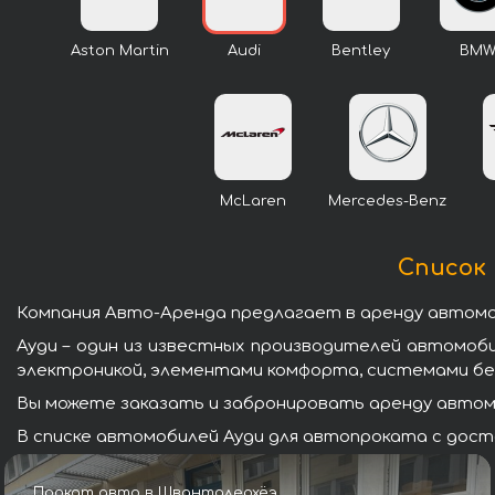
Aston Martin
Audi
Bentley
BM
McLaren
Mercedes-Benz
Список 
Компания Авто-Аренда предлагает в аренду автомоб
Ауди – один из известных производителей автомоб
электроникой, элементами комфорта, системами бе
Вы можете заказать и забронировать аренду автомо
В списке автомобилей Ауди для автопроката с дост
Прокат авто в Шванталерхёэ