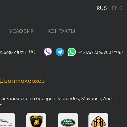
RUS
ENG
УСЛОВИЯ
КОНТАКТЫ
(рус,
De)
(Eng)
2366899
+4917622366900
 Шванталерхёэ
ых классов и брендов: Mercedes, Maybach, Audi,
a.