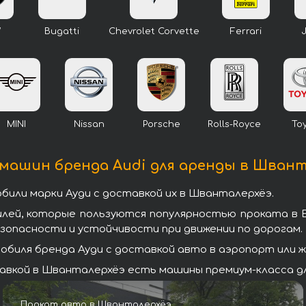
W
Bugatti
Chevrolet Corvette
Ferrari
MINI
Nissan
Porsche
Rolls-Royce
To
машин бренда Audi для аренды в Шван
или марки Ауди с доставкой их в Шванталерхёэ.
илей, которые пользуются популярностью проката в 
зопасности и устойчивости при движении по дорогам.
биля бренда Ауди с доставкой авто в аэропорт или ж/
авкой в Шванталерхёэ есть машины премиум-класса дл
Прокат авто в Шванталерхёэ