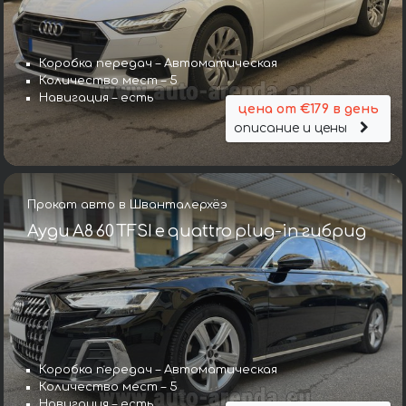
Коробка передач – Автоматическая
Количество мест – 5
Навигация – есть
цена от €179 в день
описание и цены
Прокат авто в Шванталерхёэ
Ауди A8 60 TFSI e quattro plug-in гибрид
Коробка передач – Автоматическая
Количество мест – 5
Навигация – есть