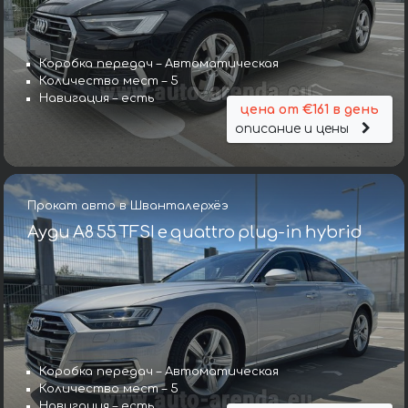
Коробка передач – Автоматическая
Количество мест – 5
Навигация – есть
цена от €161 в день
описание и цены
Прокат авто в Шванталерхёэ
Ауди A8 55 TFSI e quattro plug-in hybrid
Коробка передач – Автоматическая
Количество мест – 5
Навигация – есть