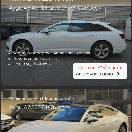
Ауди A6 40 TDI Quattro универсал
Коробка передач – Автоматическая
Количество мест – 5
Навигация – есть
цена от €161 в день
описание и цены
Прокат авто в Шванталерхёэ
Ауди A7 50 TDI Quattro