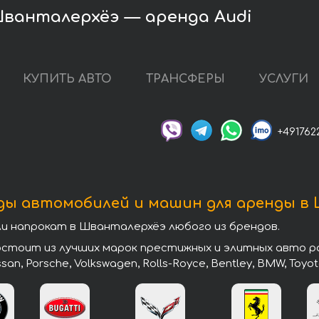
ванталерхёэ — аренда Audi
КУПИТЬ АВТО
ТРАНСФЕРЫ
УСЛУГИ
+491762
ды автомобилей и машин для аренды в
 напрокат в Шванталерхёэ любого из брендов.
оит из лучших марок престижных и элитных авто разн
issan, Porsche, Volkswagen, Rolls-Royce, Bentley, BMW, Toyot