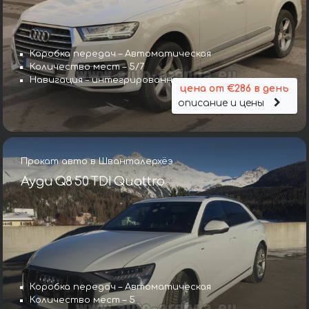
Коробка передач – Автоматическая
Количество мест – 5/7
Навигация – интегрированная
цена от €286 в день
описание и цены
Прокат авто в Шванталерхёэ
Ауди Q8 50 TDI Quattro
Коробка передач – Автоматическая
Количество мест – 5