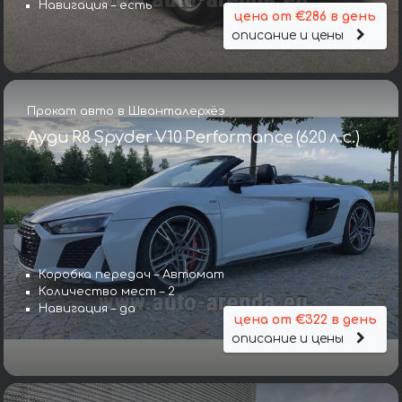
Навигация – есть
цена от €286 в день
описание и цены
Прокат авто в Шванталерхёэ
Ауди R8 Spyder V10 Performance (620 л.с.)
Коробка передач – Автомат
Количество мест – 2
Навигация – да
цена от €322 в день
описание и цены