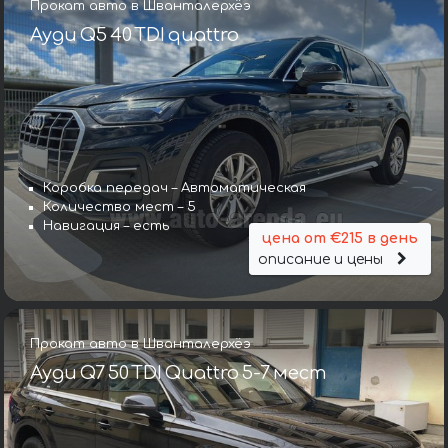
Прокат авто в Шванталерхёэ
Ауди Q5 40 TDI quattro
Коробка передач – Автоматическая
Количество мест – 5
Навигация – есть
цена от €215 в день
описание и цены
Прокат авто в Шванталерхёэ
Ауди Q7 50 TDI Quattro 5-7 мест