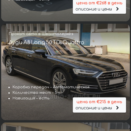
цена от €268 в день
описание и цены
Прокат авто в Шванталерхёэ
Ауди A8 Long 50 TDI Quattro
Коробка передач – Автоматическая
Количество мест – 5
Навигация – есть
цена от €215 в день
описание и цены