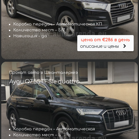
Коробка передач – Автоматическая КП
Количество мест – 5/7
Навигация – да
цена от €286 в день
описание и цены
Прокат авто в Шванталерхёэ
Ауди Q7 55 TFSIe quattro
Коробка передач – Автоматическая
Количество мест – 5