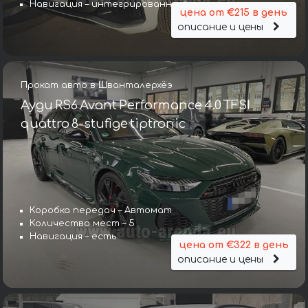
Навигация – интегрированная
цена от €215 в день
описание и цены
Прокат авто в Шванталерхёэ
Ауди RS6 Avant Performance 4.0 TFSI
quattro 8-stufige tiptronic
Коробка передач – Автомат
Количество мест – 5
Навигация – есть
цена от €322 в день
описание и цены