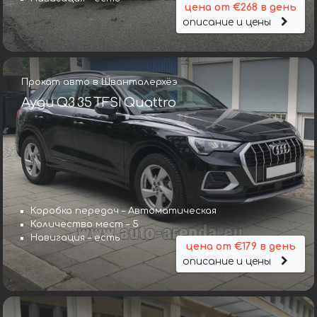
цена от €268 в день
описание и цены
Прокат авто в Шванталерхёэ
Ауди Q3 35 TFSI Quattro
Коробка передач – Автоматическая
Количество мест – 5
Навигация – есть
цена от €179 в день
описание и цены