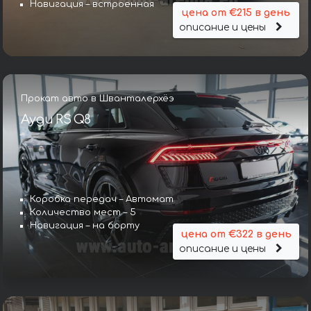
Навигация – встроенная
цена от €215 в день
описание и цены
Прокат авто в Шванталерхёэ
Ауди RS Q8
Коробка передач – Автомат
Количество мест – 5
Навигация – на борту
цена от €322 в день
описание и цены