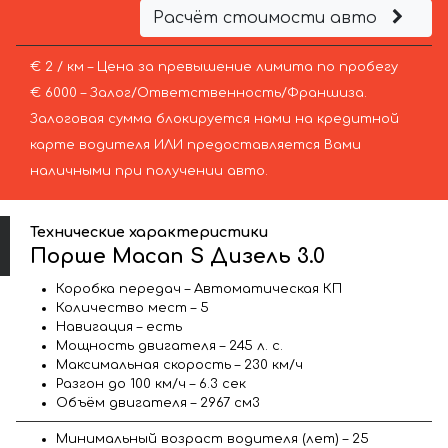
Расчёт стоимости авто
€ 2 / км – Цена за превышение лимита по пробегу
€ 6000 – Залог/Ответственность/Франшиза.
Залоговая сумма блокируется нами на кредитной
карте водителя ИЛИ предоставляется Вами
наличными при получении авто.
Технические характеристики
Порше Macan S Дизель 3.0
Коробка передач – Автоматическая КП
Количество мест – 5
Навигация – есть
Мощность двигателя – 245 л. с.
Максимальная скорость – 230 км/ч
Разгон до 100 км/ч – 6.3 сек
Объём двигателя – 2967 см3
Минимальный возраст водителя (лет) – 25