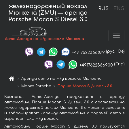
железнодорожный вокзал
RUS
ENG
Мюнхена (ZMU) — аренда
Porsche Macan S Diesel 3.0
Авто-Аренда на ж/д вокзале Мюнхена
(рус,
De)
+4917622366899
(Eng)
+4917622366900
Аренда авто на ж/д вокзале Мюнхена
Марка Porsche
Порше Macan S Дизель 3.0
Компания Авто-Аренда предлагает в аренду
автомобиль Порше Macan S Дизель 3.0 с доставкой на
железнодорожный вокзал Мюнхена. Вы можете заказать
и забронировать аренду автомобиля с подачей авто в
аэропорт или ж/д вокзал.
Автомобиль Порше Macan S Дизель 3.0 пользуются