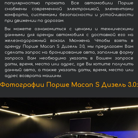
популярностью проката. Все автомобили Порше
снабжены современной электроникой, элементами
комфорта, системами безопасности и устойчивости
при движении по дорогам.
Вы можете ознакомиться с ценами и техническими
данными для аренды автомобиля с доставкой его на
железнодорожный вокзал Мюнхена. Чтобы взять в
аренду Порше Macan S Дизель 3.0, мы предлагаем Вам
сделать запрос на бронирование авто, заполнив форму
запроса. Вам необходимо указать в Вашем запросе
даты, время, место или адрес, где Вы хотите получить
данный авто, а также указать даты, время, место или
адрес возврата машины.
Фотографии Порше Macan S Дизель 3.0: