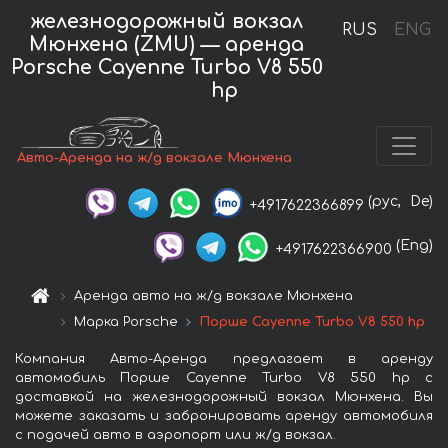
железнодорожный вокзал
RUS
ENG
Мюнхена (ZMU) — аренда
Porsche Cayenne Turbo V8 550
hp
Авто-Аренда на ж/д вокзале Мюнхена
(рус,
De)
+4917622366899
(Eng)
+4917622366900
Аренда авто на ж/д вокзале Мюнхена
Марка Porsche
Порше Cayenne Turbo V8 550 hp
Компания Авто-Аренда предлагает в аренду
автомобиль Порше Cayenne Turbo V8 550 hp с
доставкой на железнодорожный вокзал Мюнхена. Вы
можете заказать и забронировать аренду автомобиля
с подачей авто в аэропорт или ж/д вокзал.