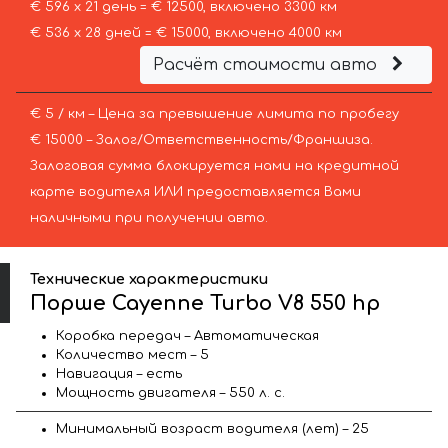
€ 596 х 21 день = € 12500, включено 3300 км
€ 536 х 28 дней = € 15000, включено 4000 км
Расчёт стоимости авто
€ 5 / км – Цена за превышение лимита по пробегу
€ 15000 – Залог/Ответственность/Франшиза.
Залоговая сумма блокируется нами на кредитной
карте водителя ИЛИ предоставляется Вами
наличными при получении авто.
Технические характеристики
Порше Cayenne Turbo V8 550 hp
Коробка передач – Автоматическая
Количество мест – 5
Навигация – есть
Мощность двигателя – 550 л. с.
Минимальный возраст водителя (лет) – 25