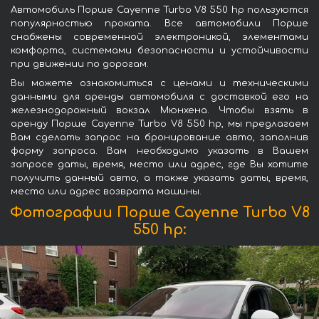
Автомобиль Порше Cayenne Turbo V8 550 hp пользуются
популярностью проката. Все автомобили Порше
снабжены современной электроникой, элементами
комфорта, системами безопасности и устойчивости
при движении по дорогам.
Вы можете ознакомиться с ценами и техническими
данными для аренды автомобиля с доставкой его на
железнодорожный вокзал Мюнхена. Чтобы взять в
аренду Порше Cayenne Turbo V8 550 hp, мы предлагаем
Вам сделать запрос на бронирование авто, заполнив
форму запроса. Вам необходимо указать в Вашем
запросе даты, время, место или адрес, где Вы хотите
получить данный авто, а также указать даты, время,
место или адрес возврата машины.
Фотографии Порше Cayenne Turbo V8
550 hp: