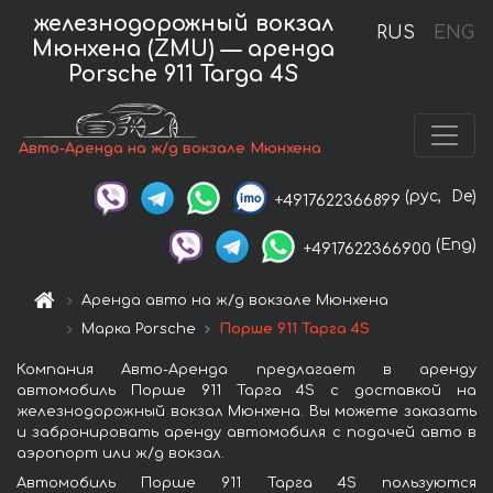
железнодорожный вокзал
RUS
ENG
Мюнхена (ZMU) — аренда
Porsche 911 Targa 4S
Авто-Аренда на ж/д вокзале Мюнхена
(рус,
De)
+4917622366899
(Eng)
+4917622366900
Аренда авто на ж/д вокзале Мюнхена
Марка Porsche
Порше 911 Тарга 4S
Компания Авто-Аренда предлагает в аренду
автомобиль Порше 911 Тарга 4S с доставкой на
железнодорожный вокзал Мюнхена. Вы можете заказать
и забронировать аренду автомобиля с подачей авто в
аэропорт или ж/д вокзал.
Автомобиль Порше 911 Тарга 4S пользуются