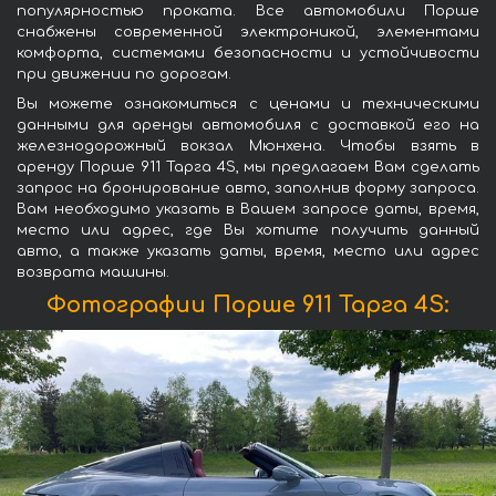
популярностью проката. Все автомобили Порше
снабжены современной электроникой, элементами
комфорта, системами безопасности и устойчивости
при движении по дорогам.
Вы можете ознакомиться с ценами и техническими
данными для аренды автомобиля с доставкой его на
железнодорожный вокзал Мюнхена. Чтобы взять в
аренду Порше 911 Тарга 4S, мы предлагаем Вам сделать
запрос на бронирование авто, заполнив форму запроса.
Вам необходимо указать в Вашем запросе даты, время,
место или адрес, где Вы хотите получить данный
авто, а также указать даты, время, место или адрес
возврата машины.
Фотографии Порше 911 Тарга 4S: