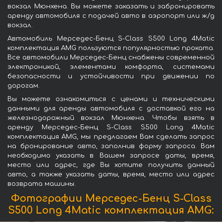
вокзал Мюнхена. Вы можете заказать и забронировать
аренду автомобиля с подачей авто в аэропорт или ж/д
вокзал.
Автомобиль Мерседес-Бенц S-Class S500 Long 4Matic
комплектация AMG пользуются популярностью проката.
Все автомобили Мерседес-Бенц снабжены современной
электроникой, элементами комфорта, системами
безопасности и устойчивости при движении по
дорогам.
Вы можете ознакомиться с ценами и техническими
данными для аренды автомобиля с доставкой его на
железнодорожный вокзал Мюнхена. Чтобы взять в
аренду Мерседес-Бенц S-Class S500 Long 4Matic
комплектация AMG, мы предлагаем Вам сделать запрос
на бронирование авто, заполнив форму запроса. Вам
необходимо указать в Вашем запросе даты, время,
место или адрес, где Вы хотите получить данный
авто, а также указать даты, время, место или адрес
возврата машины.
Фотографии Мерседес-Бенц S-Class
S500 Long 4Matic комплектация AMG: