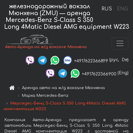
железнодорожный вокзал
RUS
ENG
Мюнхена (ZMU) — аренда
Mercedes-Benz S-Class S 350
Long 4Matic Diesel AMG equipment W223
Авто-Аренда на ж/д вокзале Мюнхена
(рус,
De)
+4917622366899
(Eng)
+4917622366900
Аренда авто на ж/д вокзале Мюнхена
Марка Mercedes-Benz
Мерседес-Бенц S-Class S 350 Long 4Matic Diesel AMG
комплектация W223
Компания Авто-Аренда предлагает в аренду
автомобиль Мерседес-Бенц S-Class S 350 Long 4Matic
Diesel AMG комплектация W223 с доставкой на