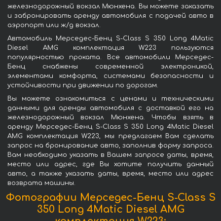
железнодорожный вокзал Мюнхена. Вы можете заказать
и забронировать аренду автомобиля с подачей авто в
аэропорт или ж/д вокзал.
Автомобиль Мерседес-Бенц S-Class S 350 Long 4Matic
Diesel AMG комплектация W223 пользуются
популярностью проката. Все автомобили Мерседес-
Бенц снабжены современной электроникой,
элементами комфорта, системами безопасности и
устойчивости при движении по дорогам.
Вы можете ознакомиться с ценами и техническими
данными для аренды автомобиля с доставкой его на
железнодорожный вокзал Мюнхена. Чтобы взять в
аренду Мерседес-Бенц S-Class S 350 Long 4Matic Diesel
AMG комплектация W223, мы предлагаем Вам сделать
запрос на бронирование авто, заполнив форму запроса.
Вам необходимо указать в Вашем запросе даты, время,
место или адрес, где Вы хотите получить данный
авто, а также указать даты, время, место или адрес
возврата машины.
Фотографии Мерседес-Бенц S-Class S
350 Long 4Matic Diesel AMG