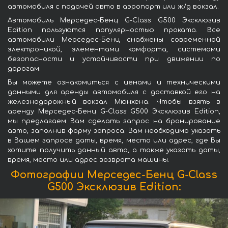
автомобиля с подачей авто в аэропорт или ж/д вокзал.
Автомобиль Мерседес-Бенц G-Class G500 Эксклюзив
Edition пользуются популярностью проката. Все
автомобили Мерседес-Бенц снабжены современной
электроникой, элементами комфорта, системами
безопасности и устойчивости при движении по
дорогам.
Вы можете ознакомиться с ценами и техническими
данными для аренды автомобиля с доставкой его на
железнодорожный вокзал Мюнхена. Чтобы взять в
аренду Мерседес-Бенц G-Class G500 Эксклюзив Edition,
мы предлагаем Вам сделать запрос на бронирование
авто, заполнив форму запроса. Вам необходимо указать
в Вашем запросе даты, время, место или адрес, где Вы
хотите получить данный авто, а также указать даты,
время, место или адрес возврата машины.
Фотографии Мерседес-Бенц G-Class
G500 Эксклюзив Edition: