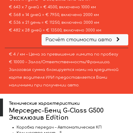
€ 643 х 7 дней = € 4500, включено 1000 км
€ 568 х 14 дней = € 7950, включено 2000 км
€ 536 х 21 день = € 11250, включено 3000 км
€ 482 х 28 дней = € 13500, включено 3000 км
Расчёт стоимости авто
€ 4 / км – Цена за превышение лимита по пробегу
€ 10000 – Залог/Ответственность/Франшиза.
Залоговая сумма блокируется нами на кредитной
карте водителя ИЛИ предоставляется Вами
наличными при получении авто.
Технические характеристики
Мерседес-Бенц G-Class G500
Эксклюзив Edition
Коробка передач – Автоматическая КП
Количество мест – 5