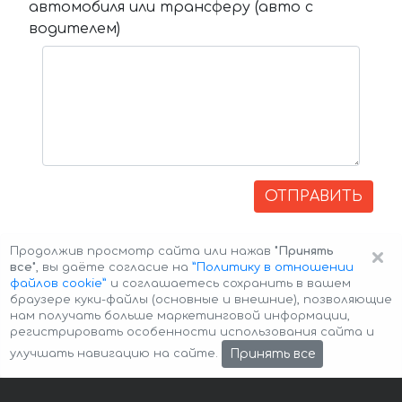
автомобиля или трансферу (авто с
водителем)
ОТПРАВИТЬ
×
Продолжив просмотр сайта или нажав
"Принять
все"
, вы даёте согласие на
”Политику в отношении
файлов cookie”
и соглашаетесь сохранить в вашем
браузере куки-файлы (основные и внешние), позволяющие
нам получать больше маркетинговой информации,
регистрировать особенности использования сайта и
Авторские права © 2026 Авто-Аренда
Cookie Policy
Принять все
улучшать навигацию на сайте.