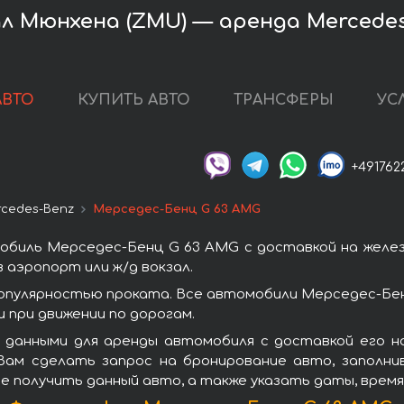
л Мюнхена (ZMU) — аренда Mercedes
АВТО
КУПИТЬ АВТО
ТРАНСФЕРЫ
УС
+491762
cedes-Benz
Мерседес-Бенц G 63 AMG
обиль Мерседес-Бенц G 63 AMG с доставкой на желез
 аэропорт или ж/д вокзал.
опулярностью проката. Все автомобили Мерседес-Бен
при движении по дорогам.
 данными для аренды автомобиля с доставкой его н
ам сделать запрос на бронирование авто, заполни
те получить данный авто, а также указать даты, врем