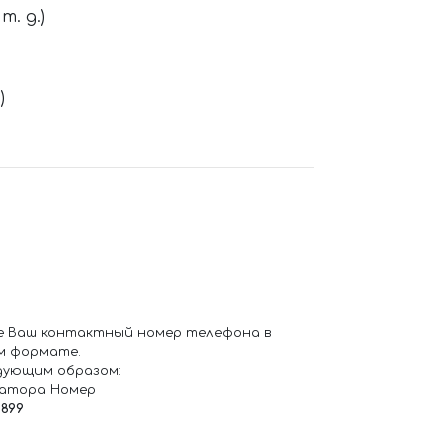
. д.)
)
е Ваш контактный номер телефона в
м формате.
дующим образом:
ратора Номер
6899