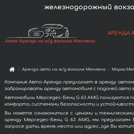
железнодорожный вокза
АРЕНДА 
Авто-Аренда на ж/д вокзале Мюнхена
Аренда авто на ж/д вокзале Мюнхена
Марка Mer
Компания Авто-Аренда предлагает в аренду автом
забронировать аренду автомобиля с подачей авто в
Автомобиль Мерседес-Бенц G 63 AMG пользуются п
комфорта, системами безопасности и устойчивости 
Вы можете ознакомиться с ценами и техническими
аренду Мерседес-Бенц G 63 AMG, мы предлагаем В
запросе даты, время, место или адрес, где Вы хоти