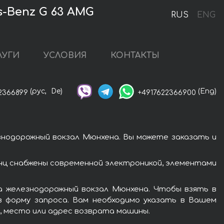
-Benz G 63 AMG
RUS
ENG
ЛУГИ
УСЛОВИЯ
КОНТАКТЫ
(рус,
De)
(Eng)
2366899
+4917622366900
нодорожный вокзал Мюнхена. Вы можете заказать и
ц снабжены современной электроникой, элементами
а железнодорожный вокзал Мюнхена. Чтобы взять в
в форму запроса. Вам необходимо указать в Вашем
я, место или адрес возврата машины.