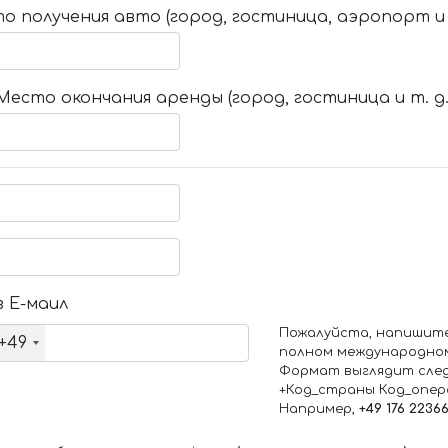
о получения авто (город, гостиница, аэропорт и т
Место окончания аренды (город, гостиница и т. д.
 Е-маил
Пожалуйста, напишит
+49
полном международно
Формат выглядит сле
+Код_страны Код_опе
Например,
+49 176 2236