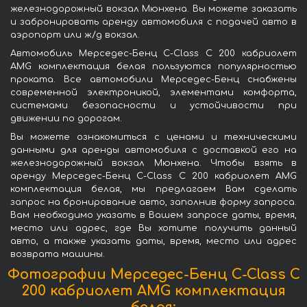
железнодорожный вокзал Мюнхена. Вы можете заказать
и забронировать аренду автомобиля с подачей авто в
аэропорт или ж/д вокзал.
Автомобиль Мерседес-Бенц C-Class C 200 кабриолет
AMG комплектация белая пользуются популярностью
проката. Все автомобили Мерседес-Бенц снабжены
современной электроникой, элементами комфорта,
системами безопасности и устойчивости при
движении по дорогам.
Вы можете ознакомиться с ценами и техническими
данными для аренды автомобиля с доставкой его на
железнодорожный вокзал Мюнхена. Чтобы взять в
аренду Мерседес-Бенц C-Class C 200 кабриолет AMG
комплектация белая, мы предлагаем Вам сделать
запрос на бронирование авто, заполнив форму запроса.
Вам необходимо указать в Вашем запросе даты, время,
место или адрес, где Вы хотите получить данный
авто, а также указать даты, время, место или адрес
возврата машины.
Фотографии Мерседес-Бенц C-Class C
200 кабриолет AMG комплектация