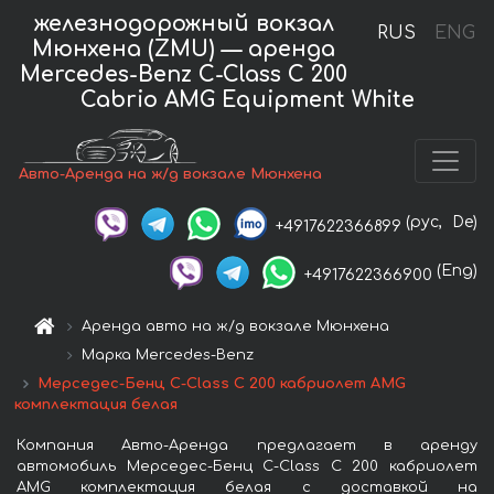
железнодорожный вокзал
RUS
ENG
Мюнхена (ZMU) — аренда
Mercedes-Benz C-Class C 200
Cabrio AMG Equipment White
Авто-Аренда на ж/д вокзале Мюнхена
(рус,
De)
+4917622366899
(Eng)
+4917622366900
Аренда авто на ж/д вокзале Мюнхена
Марка Mercedes-Benz
Мерседес-Бенц C-Class C 200 кабриолет AMG
комплектация белая
Компания Авто-Аренда предлагает в аренду
автомобиль Мерседес-Бенц C-Class C 200 кабриолет
AMG комплектация белая с доставкой на