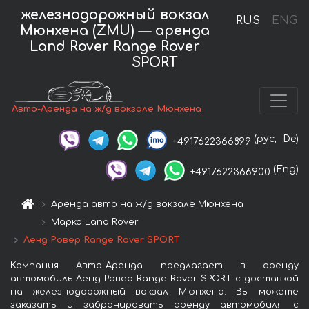
железнодорожный вокзал
RUS
ENG
Мюнхена (ZMU) — аренда
Land Rover Range Rover
SPORT
Авто-Аренда на ж/д вокзале Мюнхена
(рус,
De)
+4917622366899
(Eng)
+4917622366900
Аренда авто на ж/д вокзале Мюнхена
Марка Land Rover
Ленд Ровер Range Rover SPORT
Компания Авто-Аренда предлагает в аренду
автомобиль Ленд Ровер Range Rover SPORT с доставкой
на железнодорожный вокзал Мюнхена. Вы можете
заказать и забронировать аренду автомобиля с