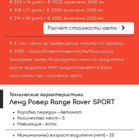
€ 252 х 14 дней = € 3533, включено 2400 км
€ 238 х 21 день = € 5000, включено 3500 км
€ 214 х 28 дней = € 6000, включено 3500 км
Расчёт стоимости авто
€ 2 / км – Цена за превышение лимита по пробегу
€ 5000 – Залог/Ответственность/Франшиза.
Залоговая сумма блокируется нами на кредитной
карте водителя ИЛИ предоставляется Вами
наличными при получении авто.
Технические характеристики
Ленд Ровер Range Rover SPORT
Коробка передач – Автомат
Количество мест – 5
Навигация – есть
Минимальный возраст водителя (лет) – 25