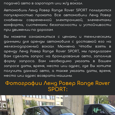
подачей авто в аэропорт или ж/д вокзал.
Автомобиль Ленд Ровер Range Rover SPORT пользуются
популярностью проката. Все автомобили Ленд Ровер
снабжены современной электроникой, элементами
комфорта, системами безопасности и устойчивости
при движении по дорогам.
Вы можете ознакомиться с ценами и техническими
данными для аренды автомобиля с доставкой его на
железнодорожный вокзал Мюнхена. Чтобы взять в
аренду Ленд Ровер Range Rover SPORT, мы предлагаем
Вам сделать запрос на бронирование авто, заполнив
форму запроса. Вам необходимо указать в Вашем
запросе даты, время, место или адрес, где Вы хотите
получить данный авто, а также указать даты, время,
место или адрес возврата машины.
Фотографии Ленд Ровер Range Rover
SPORT: