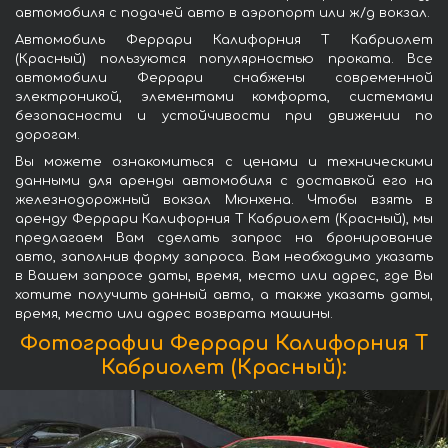
автомобиля с подачей авто в аэропорт или ж/д вокзал.
Автомобиль Феррари Калифорния Т Кабриолет
(Красный) пользуются популярностью проката. Все
автомобили Феррари снабжены современной
электроникой, элементами комфорта, системами
безопасности и устойчивости при движении по
дорогам.
Вы можете ознакомиться с ценами и техническими
данными для аренды автомобиля с доставкой его на
железнодорожный вокзал Мюнхена. Чтобы взять в
аренду Феррари Калифорния Т Кабриолет (Красный), мы
предлагаем Вам сделать запрос на бронирование
авто, заполнив форму запроса. Вам необходимо указать
в Вашем запросе даты, время, место или адрес, где Вы
хотите получить данный авто, а также указать даты,
время, место или адрес возврата машины.
Фотографии Феррари Калифорния Т
Кабриолет (Красный):