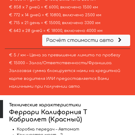
€ 858 х 7 дней = € 6000, включено 1500 км
€ 772 х 14 дней = € 10800, включено 2500 км
€ 715 х 21 день = € 15000, включено 3300 км
€ 643 х 28 дней = € 18000, включено 4000 км
Расчёт стоимости авто
€ 5 / км – Цена за превышение лимита по пробегу
€ 15000 – Залог/Ответственность/Франшиза.
Залоговая сумма блокируется нами на кредитной
карте водителя ИЛИ предоставляется Вами
наличными при получении авто.
Технические характеристики
Феррари Калифорния Т
Кабриолет (Красный)
Коробка передач – Автомат
Количество мест – 2