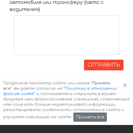
автомобиля или трансферу (авто с
водителем)
ОТПРАВИТЬ
×
Продолжив просмотр сайта или нажав
"Принять
все"
, вы даёте согласие на
”Политику в отношении
файлов cookie”
и соглашаетесь сохранить в вашем
браузере куки-файлы (основные и внешние), позволяющие
нам получать больше маркетинговой информации,
регистрировать особенности использования сайта и
Авторские права © 2026 Авто-Аренда
Cookie Policy
Принять все
улучшать навигацию на сайте.