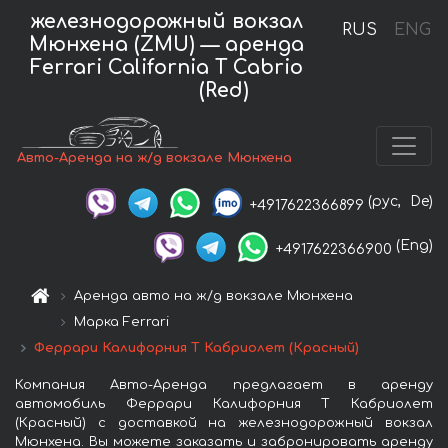
железнодорожный вокзал
RUS
ENG
Мюнхена (ZMU) — аренда
Ferrari California T Cabrio
(Red)
Авто-Аренда на ж/д вокзале Мюнхена
(рус,
De)
+4917622366899
(Eng)
+4917622366900
Аренда авто на ж/д вокзале Мюнхена
Марка Ferrari
Феррари Калифорния Т Кабриолет (Красный)
Компания Авто-Аренда предлагает в аренду
автомобиль Феррари Калифорния Т Кабриолет
(Красный) с доставкой на железнодорожный вокзал
Мюнхена. Вы можете заказать и забронировать аренду