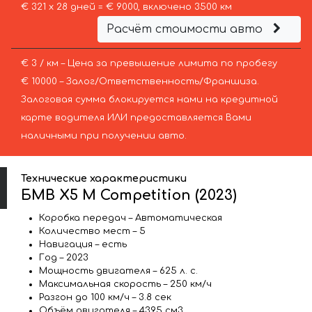
€ 321 х 28 дней = € 9000, включено 3500 км
Расчёт стоимости авто
€ 3 / км – Цена за превышение лимита по пробегу
€ 10000 – Залог/Ответственность/Франшиза.
Залоговая сумма блокируется нами на кредитной
карте водителя ИЛИ предоставляется Вами
наличными при получении авто.
Технические характеристики
БМВ X5 M Competition (2023)
Коробка передач – Автоматическая
Количество мест – 5
Навигация – есть
Год – 2023
Мощность двигателя – 625 л. с.
Максимальная скорость – 250 км/ч
Разгон до 100 км/ч – 3.8 сек
Объём двигателя – 4395 см3