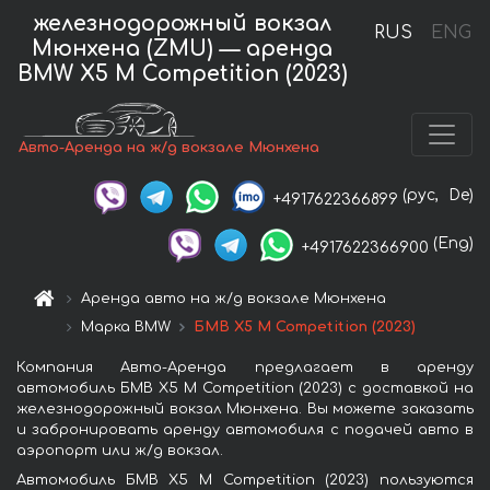
железнодорожный вокзал
RUS
ENG
Мюнхена (ZMU) — аренда
BMW X5 M Competition (2023)
Авто-Аренда на ж/д вокзале Мюнхена
(рус,
De)
+4917622366899
(Eng)
+4917622366900
Аренда авто на ж/д вокзале Мюнхена
Марка BMW
БМВ X5 M Competition (2023)
Компания Авто-Аренда предлагает в аренду
автомобиль БМВ X5 M Competition (2023) с доставкой на
железнодорожный вокзал Мюнхена. Вы можете заказать
и забронировать аренду автомобиля с подачей авто в
аэропорт или ж/д вокзал.
Автомобиль БМВ X5 M Competition (2023) пользуются