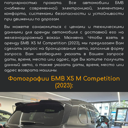
популярностью проката. Все автомобили БМВ
снабжены современной электроникой, элементами
комфорта, системами безопасности и устойчивости
при движении по дорогам.
Вы можете ознакомиться с ценами и техническими
данными для аренды автомобиля с доставкой его на
железнодорожный вокзал Мюнхена. Чтобы взять в
аренду БМВ X5 M Competition (2023), мы предлагаем Вам
сделать запрос на бронирование авто, заполнив форму
запроса. Вам необходимо указать в Вашем запросе
даты, время, место или адрес, где Вы хотите получить
данный авто, а также указать даты, время, место или
адрес возврата машины.
Фотографии БМВ X5 M Competition
(2023):