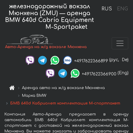
железнодорожный вокзал
RUS
ENG
Мюнхена (ZMU) — аренда
BMW 640d Cabrio Equipment
M-Sportpaket
Авто-Аренда на ж/д вокзале Мюнхена
(рус,
De)
+4917622366899
(Eng)
+4917622366900
Аренда авто на ж/д вокзале Мюнхена
Марка BMW
БМВ 640d Кабриолет комплектация М-спортпакет
Компания Авто-Аренда предлагает в аренду
автомобиль БМВ 640d Кабриолет комплектация М-
спортпакет с доставкой на железнодорожный вокзал
Мюнхена. Вы можете заказать и забронировать аренду