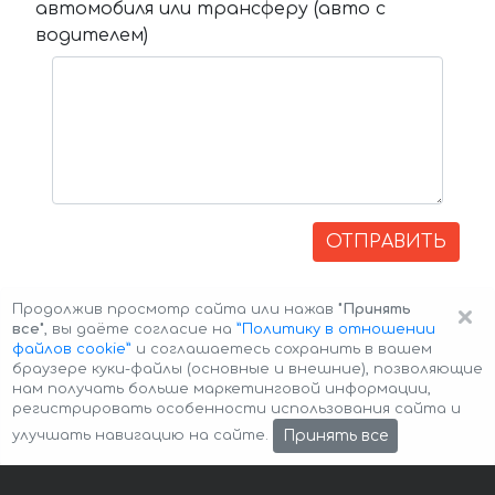
автомобиля или трансферу (авто с
водителем)
ОТПРАВИТЬ
×
Продолжив просмотр сайта или нажав
"Принять
все"
, вы даёте согласие на
”Политику в отношении
файлов cookie”
и соглашаетесь сохранить в вашем
браузере куки-файлы (основные и внешние), позволяющие
нам получать больше маркетинговой информации,
регистрировать особенности использования сайта и
Авторские права © 2026 Авто-Аренда
Cookie Policy
Принять все
улучшать навигацию на сайте.