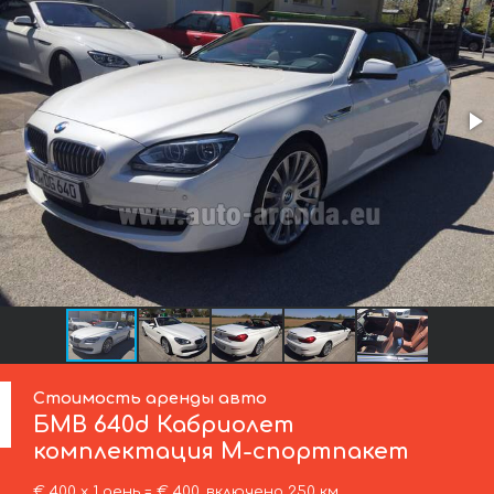
Стоимость аренды авто
БМВ
640d Кабриолет
комплектация М-спортпакет
€ 400 х 1 день = € 400, включено 250 км