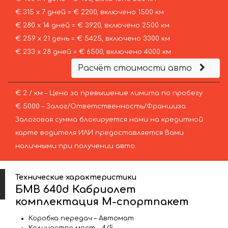
€ 315 х 7 дней = € 2200, включено 1500 км
€ 280 х 14 дней = € 3920, включено 2500 км
€ 259 х 21 день = € 5425, включено 3300 км
€ 233 х 28 дней = € 6500, включено 4000 км
Расчёт стоимости авто
€ 2 / км – Цена за превышение лимита по пробегу
€ 5000 – Залог/Ответственность/Франшиза.
Залоговая сумма блокируется нами на кредитной
карте водителя ИЛИ предоставляется Вами
наличными при получении авто.
Технические характеристики
БМВ 640d Кабриолет
комплектация М-спортпакет
Коробка передач – Автомат
Количество мест – 4/5