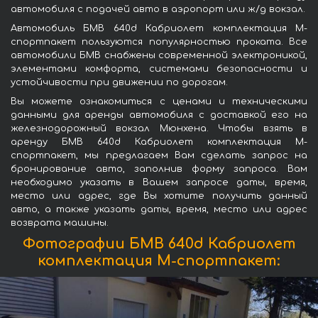
автомобиля с подачей авто в аэропорт или ж/д вокзал.
Автомобиль БМВ 640d Кабриолет комплектация М-
спортпакет пользуются популярностью проката. Все
автомобили БМВ снабжены современной электроникой,
элементами комфорта, системами безопасности и
устойчивости при движении по дорогам.
Вы можете ознакомиться с ценами и техническими
данными для аренды автомобиля с доставкой его на
железнодорожный вокзал Мюнхена. Чтобы взять в
аренду БМВ 640d Кабриолет комплектация М-
спортпакет, мы предлагаем Вам сделать запрос на
бронирование авто, заполнив форму запроса. Вам
необходимо указать в Вашем запросе даты, время,
место или адрес, где Вы хотите получить данный
авто, а также указать даты, время, место или адрес
возврата машины.
Фотографии БМВ 640d Кабриолет
комплектация М-спортпакет: