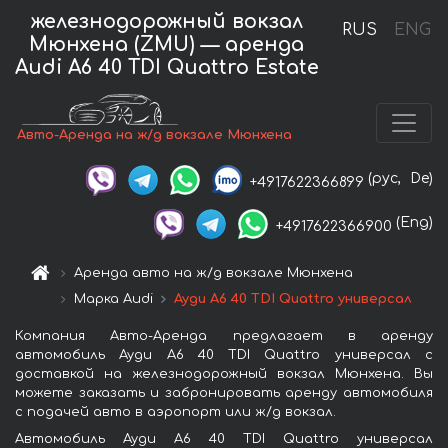
железнодорожный вокзал
RUS
ENG
Мюнхена (ZMU) — аренда
Audi A6 40 TDI Quattro Estate
Авто-Аренда на ж/д вокзале Мюнхена
(рус,
De)
+4917622366899
(Eng)
+4917622366900
Аренда авто на ж/д вокзале Мюнхена
Марка Audi
Ауди A6 40 TDI Quattro универсал
Компания Авто-Аренда предлагает в аренду
автомобиль Ауди A6 40 TDI Quattro универсал с
доставкой на железнодорожный вокзал Мюнхена. Вы
можете заказать и забронировать аренду автомобиля
с подачей авто в аэропорт или ж/д вокзал.
Автомобиль Ауди A6 40 TDI Quattro универсал