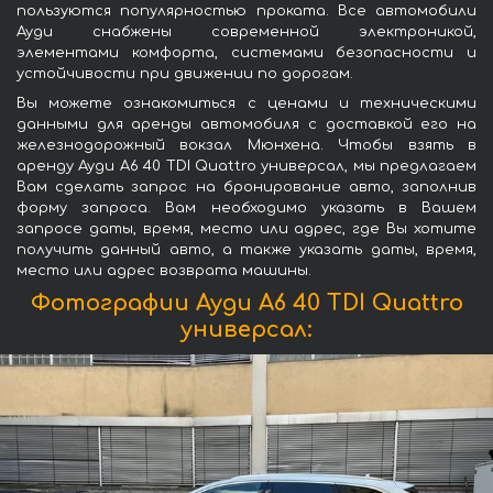
пользуются популярностью проката. Все автомобили
Ауди снабжены современной электроникой,
элементами комфорта, системами безопасности и
устойчивости при движении по дорогам.
Вы можете ознакомиться с ценами и техническими
данными для аренды автомобиля с доставкой его на
железнодорожный вокзал Мюнхена. Чтобы взять в
аренду Ауди A6 40 TDI Quattro универсал, мы предлагаем
Вам сделать запрос на бронирование авто, заполнив
форму запроса. Вам необходимо указать в Вашем
запросе даты, время, место или адрес, где Вы хотите
получить данный авто, а также указать даты, время,
место или адрес возврата машины.
Фотографии Ауди A6 40 TDI Quattro
универсал: