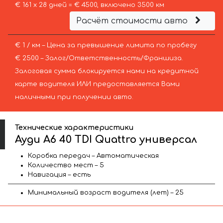
€ 161 х 28 дней = € 4500, включено 3500 км
Расчёт стоимости авто
€ 1 / км – Цена за превышение лимита по пробегу
€ 2500 – Залог/Ответственность/Франшиза.
Залоговая сумма блокируется нами на кредитной
карте водителя ИЛИ предоставляется Вами
наличными при получении авто.
Технические характеристики
Ауди A6 40 TDI Quattro универсал
Коробка передач – Автоматическая
Количество мест – 5
Навигация – есть
Минимальный возраст водителя (лет) – 25