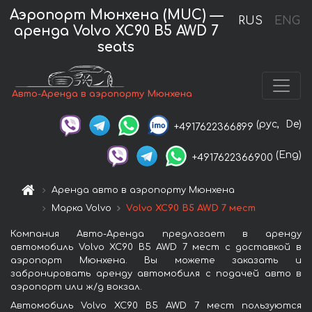
Аэропорт Мюнхена (MUC) —
RUS
ENG
аренда Volvo XC90 B5 AWD 7
seats
Авто-Аренда в аэропорту Мюнхена
(рус,
De)
+4917622366899
(Eng)
+4917622366900
Аренда авто в аэропорту Мюнхена
Марка Volvo
Volvo XC90 B5 AWD 7 мест
Компания Авто-Аренда предлагает в аренду
автомобиль Volvo XC90 B5 AWD 7 мест с доставкой в
аэропорт Мюнхена. Вы можете заказать и
забронировать аренду автомобиля с подачей авто в
аэропорт или ж/д вокзал.
Автомобиль Volvo XC90 B5 AWD 7 мест пользуются