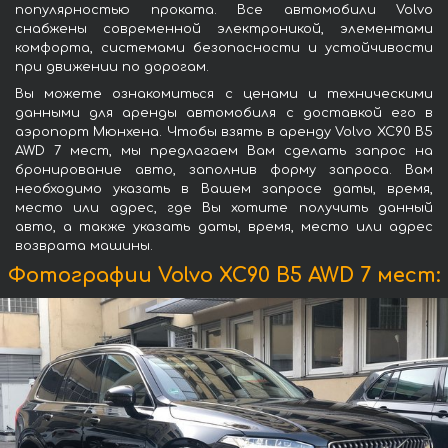
популярностью проката. Все автомобили Volvo
снабжены современной электроникой, элементами
комфорта, системами безопасности и устойчивости
при движении по дорогам.
Вы можете ознакомиться с ценами и техническими
данными для аренды автомобиля с доставкой его в
аэропорт Мюнхена. Чтобы взять в аренду Volvo XC90 B5
AWD 7 мест, мы предлагаем Вам сделать запрос на
бронирование авто, заполнив форму запроса. Вам
необходимо указать в Вашем запросе даты, время,
место или адрес, где Вы хотите получить данный
авто, а также указать даты, время, место или адрес
возврата машины.
Фотографии Volvo XC90 B5 AWD 7 мест: