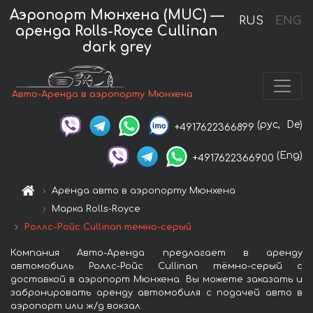
Аэропорт Мюнхена (MUC) —
RUS
ENG
аренда Rolls-Royce Cullinan
dark grey
Авто-Аренда в аэропорту Мюнхена
(рус,
De)
+4917622366899
(Eng)
+4917622366900
Аренда авто в аэропорту Мюнхена
Марка Rolls-Royce
Роллс-Ройс Cullinan тёмно-серый
Компания Авто-Аренда предлагает в аренду
автомобиль Роллс-Ройс Cullinan тёмно-серый с
доставкой в аэропорт Мюнхена. Вы можете заказать и
забронировать аренду автомобиля с подачей авто в
аэропорт или ж/д вокзал.