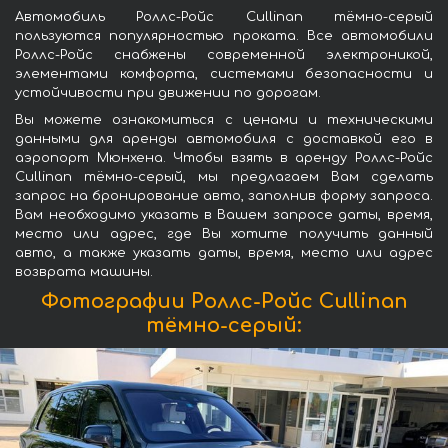
Автомобиль Роллс-Ройс Cullinan тёмно-серый
пользуются популярностью проката. Все автомобили
Роллс-Ройс снабжены современной электроникой,
элементами комфорта, системами безопасности и
устойчивости при движении по дорогам.
Вы можете ознакомиться с ценами и техническими
данными для аренды автомобиля с доставкой его в
аэропорт Мюнхена. Чтобы взять в аренду Роллс-Ройс
Cullinan тёмно-серый, мы предлагаем Вам сделать
запрос на бронирование авто, заполнив форму запроса.
Вам необходимо указать в Вашем запросе даты, время,
место или адрес, где Вы хотите получить данный
авто, а также указать даты, время, место или адрес
возврата машины.
Фотографии Роллс-Ройс Cullinan
тёмно-серый: